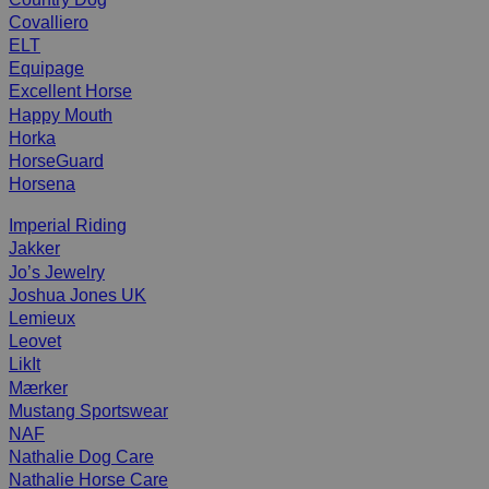
Covalliero
ELT
Equipage
Excellent Horse
Happy Mouth
Horka
HorseGuard
Horsena
Imperial Riding
Jakker
Jo’s Jewelry
Joshua Jones UK
Lemieux
Leovet
LikIt
Mærker
Mustang Sportswear
NAF
Nathalie Dog Care
Nathalie Horse Care