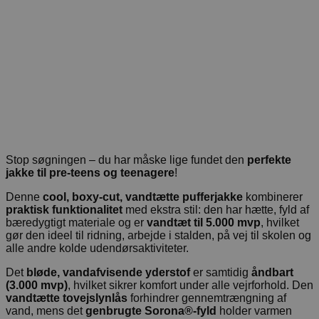
Stop søgningen – du har måske lige fundet den
perfekte
jakke til pre-teens og teenagere
!
Denne
cool, boxy-cut, vandtætte pufferjakke
kombinerer
praktisk funktionalitet
med ekstra stil: den har hætte, fyld af
bæredygtigt materiale og er
vandtæt til 5.000 mvp
, hvilket
gør den ideel til ridning, arbejde i stalden, på vej til skolen og
alle andre kolde udendørsaktiviteter.
Det
bløde, vandafvisende yderstof
er samtidig
åndbart
(3.000 mvp)
, hvilket sikrer komfort under alle vejrforhold. Den
vandtætte tovejslynlås
forhindrer gennemtrængning af
vand, mens det
genbrugte Sorona®-fyld
holder varmen