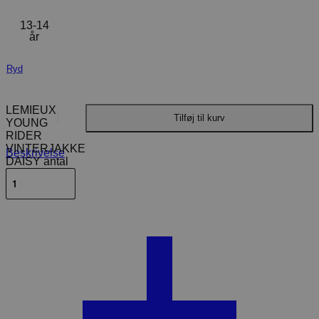
13-14
år
Ryd
LEMIEUX
Tilføj til kurv
YOUNG
RIDER
VINTERJAKKE
Beskrivelse
DAISY antal