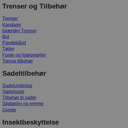
Trenser og Tilbehør
Trenser
Kandarer
Islænder Trenser
Bid
Pandebånd
Tøjler
Fortøj og hjælpetøjler
Trense tilbehør
Sadeltilbehør
Sadelunderlag
Sadelpads
Tilbehør til sadel
Stigbøjler og remme
Gjorde
Insektbeskyttelse