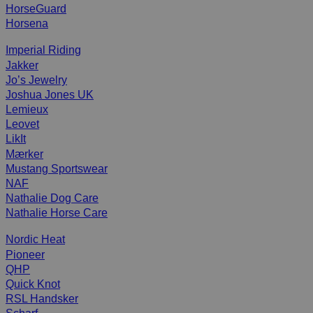
HorseGuard
Horsena
Imperial Riding
Jakker
Jo’s Jewelry
Joshua Jones UK
Lemieux
Leovet
LikIt
Mærker
Mustang Sportswear
NAF
Nathalie Dog Care
Nathalie Horse Care
Nordic Heat
Pioneer
QHP
Quick Knot
RSL Handsker