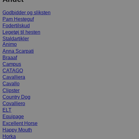
Godbidder og sliksten
Pam Hesteguf
Fodertilskud
Legetøj til hesten
Staldartikler
Animo
Anna Scarpati
Braaaf
Campus
CATAGO
Cavalliera
Cavallo
Clipster
Country Dog
Covalliero
ELT
Equipage
Excellent Horse
Happy Mouth
Horka