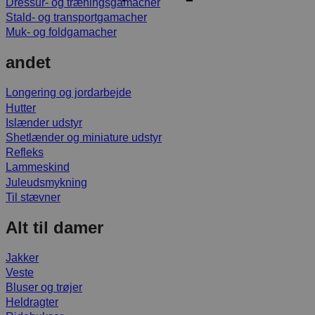
Dressur- og træningsgamacher
Stald- og transportgamacher
Muk- og foldgamacher
andet
Longering og jordarbejde
Hutter
Islænder udstyr
Shetlænder og miniature udstyr
Refleks
Lammeskind
Juleudsmykning
Til stævner
Alt til damer
Jakker
Veste
Bluser og trøjer
Heldragter