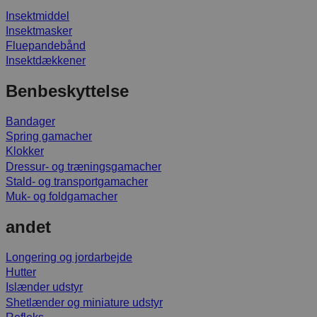
Insektmiddel
Insektmasker
Fluepandebånd
Insektdækkener
Benbeskyttelse
Bandager
Spring gamacher
Klokker
Dressur- og træningsgamacher
Stald- og transportgamacher
Muk- og foldgamacher
andet
Longering og jordarbejde
Hutter
Islænder udstyr
Shetlænder og miniature udstyr