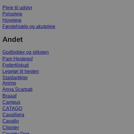
Pleje til udstyr
Pelspleje
Hovpleje
Førstehjælp og akutpleje
Andet
Godbidder og sliksten
Pam Hesteguf
Fodertilskud
Legetøj til hesten
Staldartikler
Animo
Anna Scarpati
Braaaf
Campus
CATAGO
Cavalliera
Cavallo
Clipster
Country Dog