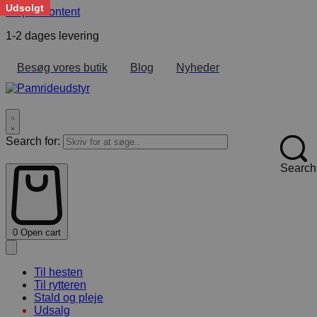
Udsolgt
Skip to content
1-2 dages levering
F
Besøg vores butik
Blog
Nyheder
Search for:
Search
0
Open cart
Til hesten
Til rytteren
Stald og pleje
Udsalg