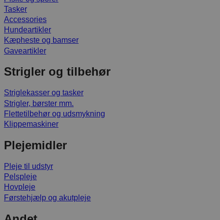
Tasker
Accessories
Hundeartikler
Kæpheste og bamser
Gaveartikler
Strigler og tilbehør
Striglekasser og tasker
Strigler, børster mm.
Flettetilbehør og udsmykning
Klippemaskiner
Plejemidler
Pleje til udstyr
Pelspleje
Hovpleje
Førstehjælp og akutpleje
Andet