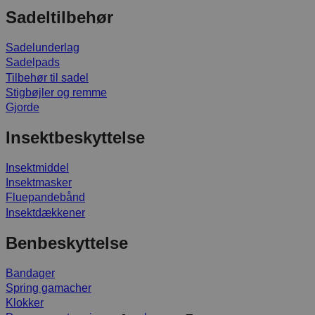
Sadeltilbehør
Sadelunderlag
Sadelpads
Tilbehør til sadel
Stigbøjler og remme
Gjorde
Insektbeskyttelse
Insektmiddel
Insektmasker
Fluepandebånd
Insektdækkener
Benbeskyttelse
Bandager
Spring gamacher
Klokker