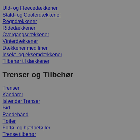
Uld- og Fleecedækkener
Stald- og Coolerdækkener
Regndækkener
Ridedækkener
Overgangsdækkener
Vinterdækkener
Dækkener med liner
Insekt- og eksemdækkener
Tilbehør til dækkener
Trenser og Tilbehør
Trenser
Kandarer
Islænder Trenser
Bid
Pandebånd
Tøjler
Fortøj og hjælpetøjler
Trense tilbehør