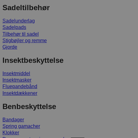
Sadeltilbehør
Sadelunderlag
Sadelpads
Tilbehør til sadel
Stigbøjler og remme
Gjorde
Insektbeskyttelse
Insektmiddel
Insektmasker
Fluepandebånd
Insektdækkener
Benbeskyttelse
Bandager
Spring gamacher
Klokker