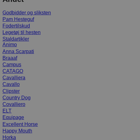
Godbidder og sliksten
Pam Hesteguf
Fodertilskud
Legetøj til hesten
Staldartikler
Animo
Anna Scarpati
Braaaf
Campus
CATAGO
Cavalliera
Cavallo
Clipster
Country Dog
Covalliero
ELT
Equipage
Excellent Horse
Happy Mouth
Horka