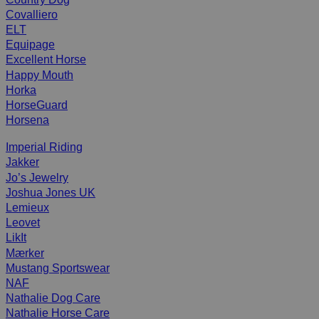
Covalliero
ELT
Equipage
Excellent Horse
Happy Mouth
Horka
HorseGuard
Horsena
Imperial Riding
Jakker
Jo’s Jewelry
Joshua Jones UK
Lemieux
Leovet
LikIt
Mærker
Mustang Sportswear
NAF
Nathalie Dog Care
Nathalie Horse Care