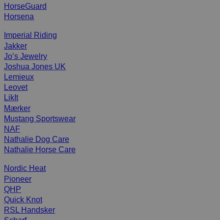
HorseGuard
Horsena
Imperial Riding
Jakker
Jo’s Jewelry
Joshua Jones UK
Lemieux
Leovet
LikIt
Mærker
Mustang Sportswear
NAF
Nathalie Dog Care
Nathalie Horse Care
Nordic Heat
Pioneer
QHP
Quick Knot
RSL Handsker