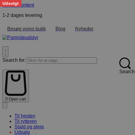
Udsolgt
Skip to content
1-2 dages levering
F
Besøg vores butik
Blog
Nyheder
Search for:
Search
0
Open cart
Til hesten
Til rytteren
Stald og pleje
Udsalg