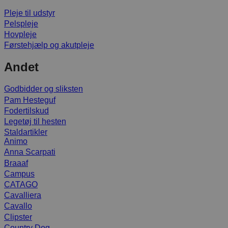
Pleje til udstyr
Pelspleje
Hovpleje
Førstehjælp og akutpleje
Andet
Godbidder og sliksten
Pam Hesteguf
Fodertilskud
Legetøj til hesten
Staldartikler
Animo
Anna Scarpati
Braaaf
Campus
CATAGO
Cavalliera
Cavallo
Clipster
Country Dog