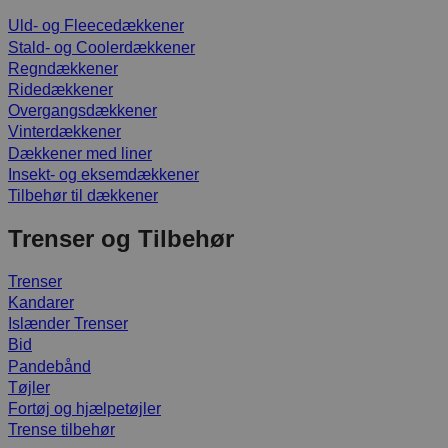
Uld- og Fleecedækkener
Stald- og Coolerdækkener
Regndækkener
Ridedækkener
Overgangsdækkener
Vinterdækkener
Dækkener med liner
Insekt- og eksemdækkener
Tilbehør til dækkener
Trenser og Tilbehør
Trenser
Kandarer
Islænder Trenser
Bid
Pandebånd
Tøjler
Fortøj og hjælpetøjler
Trense tilbehør