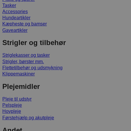
Tasker
Accessories
Hundeartikler
Kæpheste og bamser
Gaveartikler
Strigler og tilbehør
Striglekasser og tasker
Strigler, børster mm.
Flettetilbehør og udsmykning
Klippemaskiner
Plejemidler
Pleje til udstyr
Pelspleje
Hovpleje
Førstehjælp og akutpleje
Andet