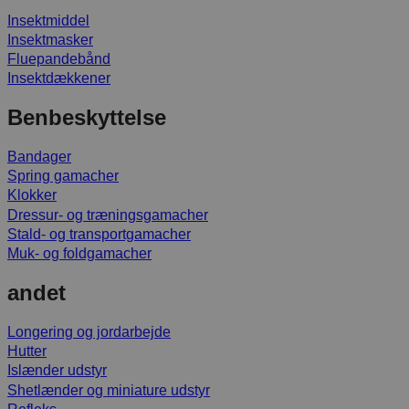
Insektmiddel
Insektmasker
Fluepandebånd
Insektdækkener
Benbeskyttelse
Bandager
Spring gamacher
Klokker
Dressur- og træningsgamacher
Stald- og transportgamacher
Muk- og foldgamacher
andet
Longering og jordarbejde
Hutter
Islænder udstyr
Shetlænder og miniature udstyr