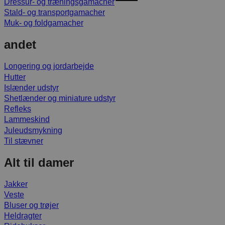
Dressur- og træningsgamacher
Stald- og transportgamacher
Muk- og foldgamacher
andet
Longering og jordarbejde
Hutter
Islænder udstyr
Shetlænder og miniature udstyr
Refleks
Lammeskind
Juleudsmykning
Til stævner
Alt til damer
Jakker
Veste
Bluser og trøjer
Heldragter