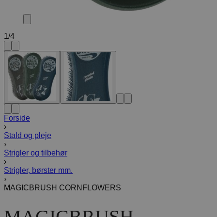
1
/
4
Forside
›
Stald og pleje
›
Strigler og tilbehør
›
Strigler, børster mm.
›
MAGICBRUSH CORNFLOWERS
MAGICBRUSH