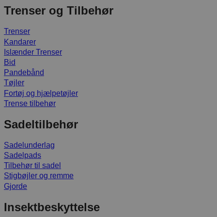
Trenser og Tilbehør
Trenser
Kandarer
Islænder Trenser
Bid
Pandebånd
Tøjler
Fortøj og hjælpetøjler
Trense tilbehør
Sadeltilbehør
Sadelunderlag
Sadelpads
Tilbehør til sadel
Stigbøjler og remme
Gjorde
Insektbeskyttelse