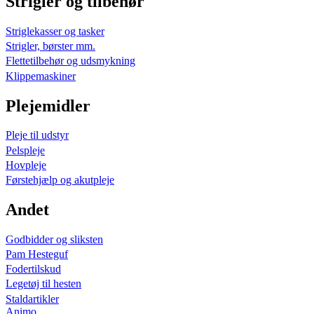
Strigler og tilbehør
Striglekasser og tasker
Strigler, børster mm.
Flettetilbehør og udsmykning
Klippemaskiner
Plejemidler
Pleje til udstyr
Pelspleje
Hovpleje
Førstehjælp og akutpleje
Andet
Godbidder og sliksten
Pam Hesteguf
Fodertilskud
Legetøj til hesten
Staldartikler
Animo