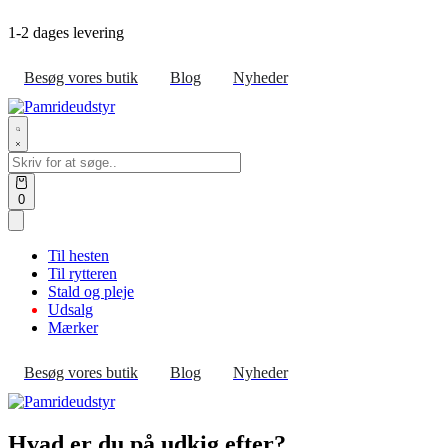
Skip
1-2 dages levering
to
content
Besøg vores butik
Blog
Nyheder
Search
for:
Open
0
cart
Til hesten
Til rytteren
Stald og pleje
Udsalg
Mærker
Besøg vores butik
Blog
Nyheder
Hvad er du på udkig efter?