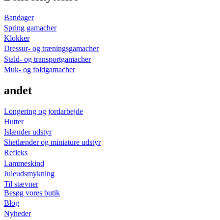
Bandager
Spring gamacher
Klokker
Dressur- og træningsgamacher
Stald- og transportgamacher
Muk- og foldgamacher
andet
Longering og jordarbejde
Hutter
Islænder udstyr
Shetlænder og miniature udstyr
Refleks
Lammeskind
Juleudsmykning
Til stævner
Besøg vores butik
Blog
Nyheder