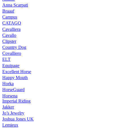
Anna Scarpati
Braaaf
Campus
CATAGO
Cavalliera
Cavallo
Clipster
Country Dog
Covalliero
ELT
Equipage
Excellent Horse
Happy Mouth
Horka
HorseGuard
Horsena
Imperial Riding
Jakker
Jo’s Jewelry
Joshua Jones UK
Lemieux