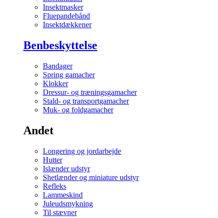
Insektmasker
Fluepandebånd
Insektdækkener
Benbeskyttelse
Bandager
Spring gamacher
Klokker
Dressur- og træningsgamacher
Stald- og transportgamacher
Muk- og foldgamacher
Andet
Longering og jordarbejde
Hutter
Islænder udstyr
Shetlænder og miniature udstyr
Refleks
Lammeskind
Juleudsmykning
Til stævner