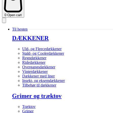
0
Open cart
Til hesten
DÆKKENER
Uld- og Fleecedækkener
Stald- og Coolerdækkener
Regndækkener
Ridedækkener
Overgangsdækkener
Vinterdækkener
Dækkener med liner
Insekt- og eksemdækkener
Tilbehør til dækkener
Grimer og træktov
Træktov
Grimer