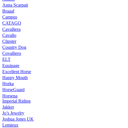
Anna Scarpati
Braaaf
Campus
CATAGO
Cavalliera
Cavallo
Clipster
Country Dog
Covalliero
ELT
Equipage
Excellent Horse
Happy Mouth
Horka
HorseGuard
Horsena
Imperial Riding
Jakker
Jo’s Jewelry
Joshua Jones UK
Lemieux