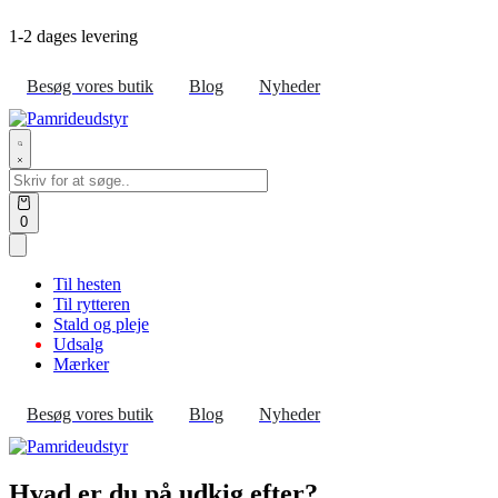
Skip
1-2 dages levering
to
content
Besøg vores butik
Blog
Nyheder
Search
for:
Open
0
cart
Til hesten
Til rytteren
Stald og pleje
Udsalg
Mærker
Besøg vores butik
Blog
Nyheder
Hvad er du på udkig efter?