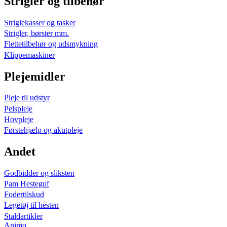
Strigler og tilbehør
Striglekasser og tasker
Strigler, børster mm.
Flettetilbehør og udsmykning
Klippemaskiner
Plejemidler
Pleje til udstyr
Pelspleje
Hovpleje
Førstehjælp og akutpleje
Andet
Godbidder og sliksten
Pam Hesteguf
Fodertilskud
Legetøj til hesten
Staldartikler
Animo