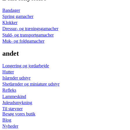
Bandager
Spring gamacher
Klokker
Dressur- og træningsgamacher
Stald- og transportgamacher
Muk- og foldgamacher
andet
Longering og jordarbejde
Hutter
Islænder udstyr
Shetlænder og miniature udstyr
Refleks
Lammeskind
Juleudsmykning
Til stævner
Besøg vores butik
Blog
Nyheder