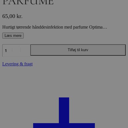
PARFUME
65,00
kr.
Hurtigt tørrende hånddesinfektion med parfume Optimal håndhygeijne med Hand Alcogel Nathalie Hand Alcogel (71%) med parfume reducerer bakterier, virus og svampe på hænderne. Produktet sikrer optimal håndhygiejne og mindsker risikoen for smittespredning. Bløde hænder og en duft af pære Gelen indeholder glycerin, så huden ikke tørrer ud, og efterlader huden ren, blød og med en forfriskende duft af pære. Nathalie Hand Alcogel findes også UDEN parfume. Staldmiljøer kan være en højborg for bakterier og vira Dørhåndtag, redskaber og håndklæder spreder nemt bakterier og vira. Derfor er det afgørende at opretholde god håndhygeijne, uanset om du er hjemme, i stalden eller på farten. Med Nathalie Hand Alcogel har du den ultimative løsning til at beskytte dig selv og dine omgivelser mod bakterier og virus.
NATHALIE
Tilføj til kurv
ALCOGEL
M.
PARFUME
Levering & fragt
antal