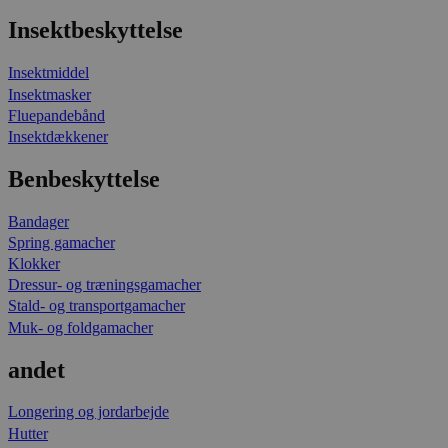
Insektbeskyttelse
Insektmiddel
Insektmasker
Fluepandebånd
Insektdækkener
Benbeskyttelse
Bandager
Spring gamacher
Klokker
Dressur- og træningsgamacher
Stald- og transportgamacher
Muk- og foldgamacher
andet
Longering og jordarbejde
Hutter