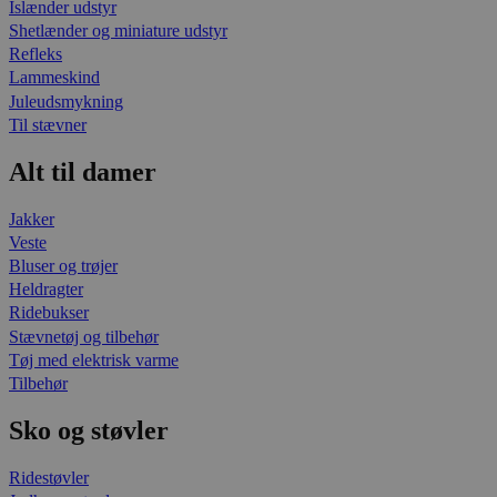
Islænder udstyr
Shetlænder og miniature udstyr
Refleks
Lammeskind
Juleudsmykning
Til stævner
Alt til damer
Jakker
Veste
Bluser og trøjer
Heldragter
Ridebukser
Stævnetøj og tilbehør
Tøj med elektrisk varme
Tilbehør
Sko og støvler
Ridestøvler