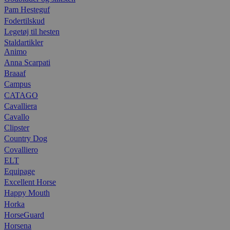
Pam Hesteguf
Fodertilskud
Legetøj til hesten
Staldartikler
Animo
Anna Scarpati
Braaaf
Campus
CATAGO
Cavalliera
Cavallo
Clipster
Country Dog
Covalliero
ELT
Equipage
Excellent Horse
Happy Mouth
Horka
HorseGuard
Horsena