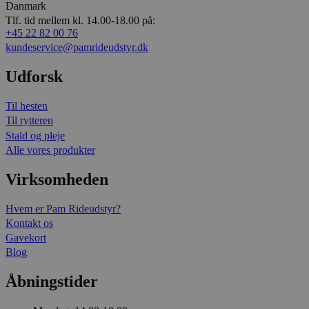
Danmark
Tlf. tid mellem kl. 14.00-18.00 på:
+45 22 82 00 76
kundeservice@pamrideudstyr.dk
Udforsk
Til hesten
Til rytteren
Stald og pleje
Alle vores produkter
Virksomheden
Hvem er Pam Rideudstyr?
Kontakt os
Gavekort
Blog
Åbningstider