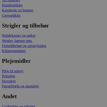
Accessories
Hundeartikler
Kæpheste og bamser
Gaveartikler
Strigler og tilbehør
Striglekasser og tasker
Strigler, børster mm.
Flettetilbehør og udsmykning
Klippemaskiner
Plejemidler
Pleje til udstyr
Pelspleje
Hovpleje
Førstehjælp og akutpleje
Andet
Godbidder og sliksten