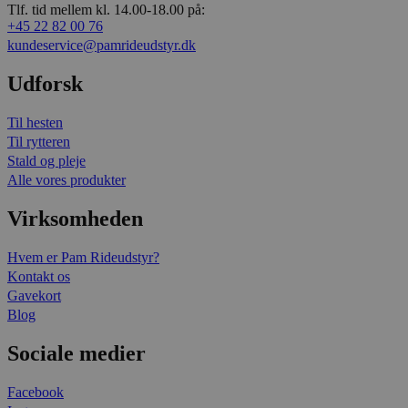
Tlf. tid mellem kl. 14.00-18.00 på:
+45 22 82 00 76
kundeservice@pamrideudstyr.dk
Udforsk
Til hesten
Til rytteren
Stald og pleje
Alle vores produkter
Virksomheden
Hvem er Pam Rideudstyr?
Kontakt os
Gavekort
Blog
Sociale medier
Facebook