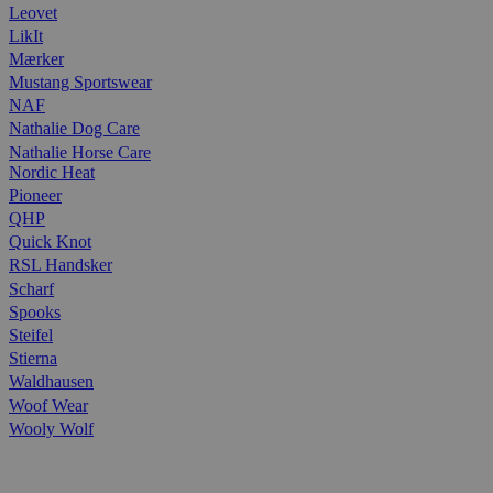
Leovet
LikIt
Mærker
Mustang Sportswear
NAF
Nathalie Dog Care
Nathalie Horse Care
Nordic Heat
Pioneer
QHP
Quick Knot
RSL Handsker
Scharf
Spooks
Steifel
Stierna
Waldhausen
Woof Wear
Wooly Wolf