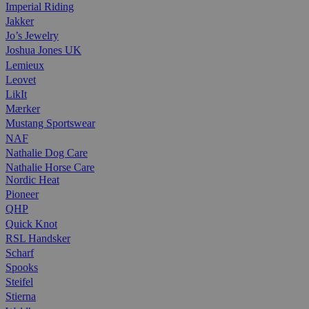
Imperial Riding
Jakker
Jo’s Jewelry
Joshua Jones UK
Lemieux
Leovet
LikIt
Mærker
Mustang Sportswear
NAF
Nathalie Dog Care
Nathalie Horse Care
Nordic Heat
Pioneer
QHP
Quick Knot
RSL Handsker
Scharf
Spooks
Steifel
Stierna