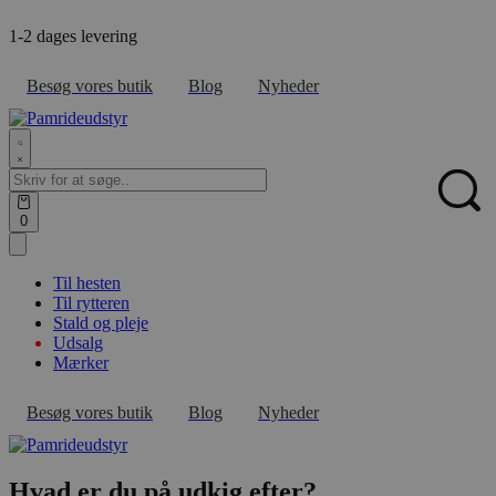
Skip
1-2 dages levering
F
to
content
Besøg vores butik
Blog
Nyheder
Search
for:
Sear
Open
0
cart
Til hesten
Til rytteren
Stald og pleje
Udsalg
Mærker
Besøg vores butik
Blog
Nyheder
Hvad er du på udkig efter?