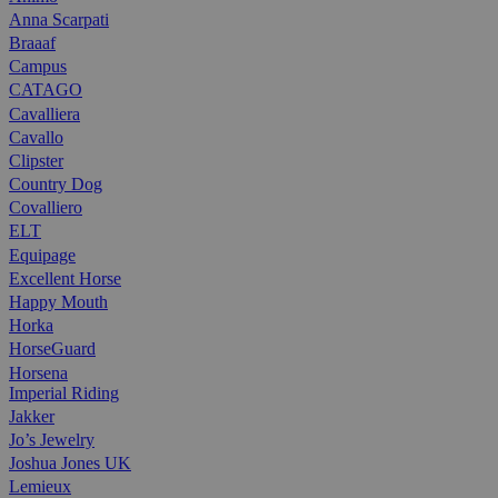
Anna Scarpati
Braaaf
Campus
CATAGO
Cavalliera
Cavallo
Clipster
Country Dog
Covalliero
ELT
Equipage
Excellent Horse
Happy Mouth
Horka
HorseGuard
Horsena
Imperial Riding
Jakker
Jo’s Jewelry
Joshua Jones UK
Lemieux