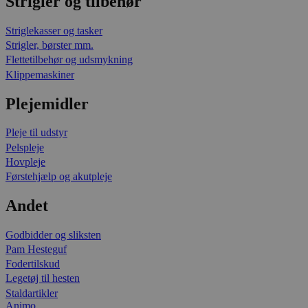
Strigler og tilbehør
Striglekasser og tasker
Strigler, børster mm.
Flettetilbehør og udsmykning
Klippemaskiner
Plejemidler
Pleje til udstyr
Pelspleje
Hovpleje
Førstehjælp og akutpleje
Andet
Godbidder og sliksten
Pam Hesteguf
Fodertilskud
Legetøj til hesten
Staldartikler
Animo