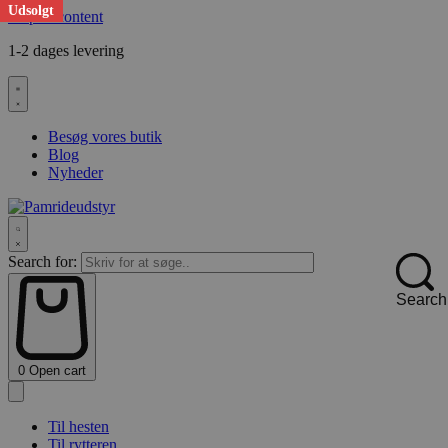
Udsolgt
Skip to content
1-2 dages levering
F
Besøg vores butik
Blog
Nyheder
Search for:
Search
0
Open cart
Til hesten
Til rytteren