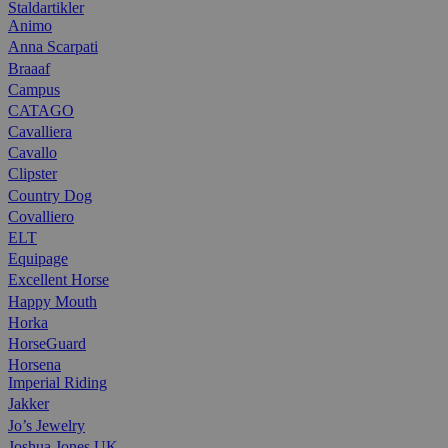
Staldartikler
Animo
Anna Scarpati
Braaaf
Campus
CATAGO
Cavalliera
Cavallo
Clipster
Country Dog
Covalliero
ELT
Equipage
Excellent Horse
Happy Mouth
Horka
HorseGuard
Horsena
Imperial Riding
Jakker
Jo’s Jewelry
Joshua Jones UK