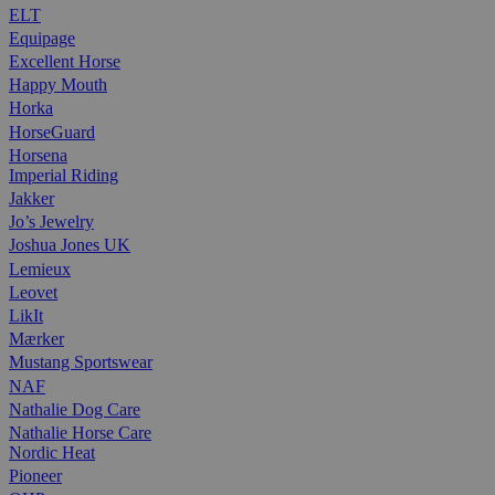
ELT
Equipage
Excellent Horse
Happy Mouth
Horka
HorseGuard
Horsena
Imperial Riding
Jakker
Jo’s Jewelry
Joshua Jones UK
Lemieux
Leovet
LikIt
Mærker
Mustang Sportswear
NAF
Nathalie Dog Care
Nathalie Horse Care
Nordic Heat
Pioneer