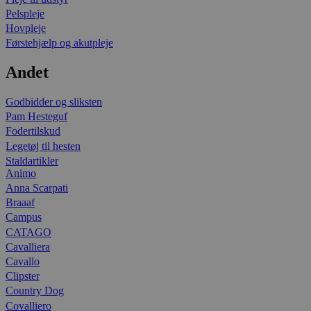
Pelspleje
Hovpleje
Førstehjælp og akutpleje
Andet
Godbidder og sliksten
Pam Hesteguf
Fodertilskud
Legetøj til hesten
Staldartikler
Animo
Anna Scarpati
Braaaf
Campus
CATAGO
Cavalliera
Cavallo
Clipster
Country Dog
Covalliero