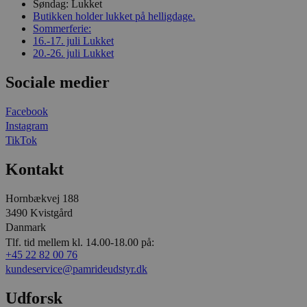
Søndag:
Lukket
Butikken holder lukket på helligdage.
Sommerferie:
16.-17. juli
Lukket
20.-26. juli
Lukket
Sociale medier
Facebook
Instagram
TikTok
Kontakt
Hornbækvej 188
3490 Kvistgård
Danmark
Tlf. tid mellem kl. 14.00-18.00 på:
+45 22 82 00 76
kundeservice@pamrideudstyr.dk
Udforsk