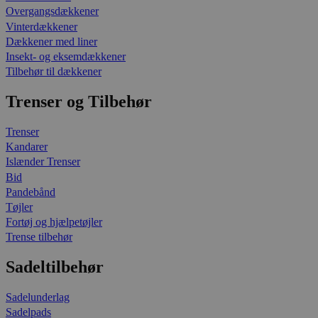
Overgangsdækkener
Vinterdækkener
Dækkener med liner
Insekt- og eksemdækkener
Tilbehør til dækkener
Trenser og Tilbehør
Trenser
Kandarer
Islænder Trenser
Bid
Pandebånd
Tøjler
Fortøj og hjælpetøjler
Trense tilbehør
Sadeltilbehør
Sadelunderlag
Sadelpads