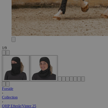
1
/
9
Forside
›
Collection
›
QHP Efterår/Vinter 25