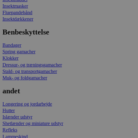
Insektmasker
Fluepandebånd
Insektdækkener
Benbeskyttelse
Bandager
Spring gamacher
Klokker
Dressur- og træningsgamacher
Stald- og transportgamacher
Muk- og foldgamacher
andet
Longering og jordarbejde
Hutter
Islænder udstyr
Shetlænder og miniature udstyr
Refleks
Lammeskind