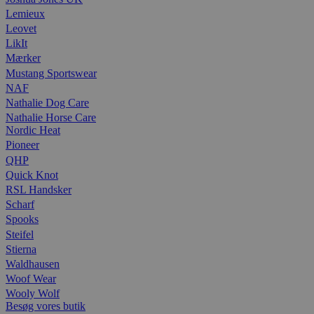
Lemieux
Leovet
LikIt
Mærker
Mustang Sportswear
NAF
Nathalie Dog Care
Nathalie Horse Care
Nordic Heat
Pioneer
QHP
Quick Knot
RSL Handsker
Scharf
Spooks
Steifel
Stierna
Waldhausen
Woof Wear
Wooly Wolf
Besøg vores butik