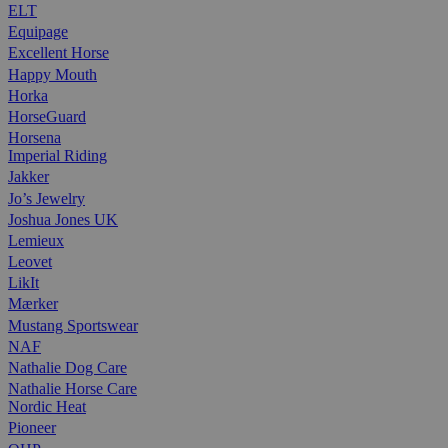
ELT
Equipage
Excellent Horse
Happy Mouth
Horka
HorseGuard
Horsena
Imperial Riding
Jakker
Jo’s Jewelry
Joshua Jones UK
Lemieux
Leovet
LikIt
Mærker
Mustang Sportswear
NAF
Nathalie Dog Care
Nathalie Horse Care
Nordic Heat
Pioneer