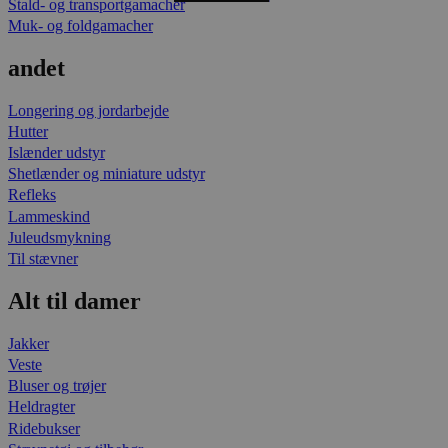
Stald- og transportgamacher
Muk- og foldgamacher
andet
Longering og jordarbejde
Hutter
Islænder udstyr
Shetlænder og miniature udstyr
Refleks
Lammeskind
Juleudsmykning
Til stævner
Alt til damer
Jakker
Veste
Bluser og trøjer
Heldragter
Ridebukser