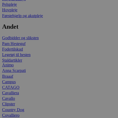
Pelspleje
Hovpleje
Førstehjælp og akutpleje
Andet
Godbidder og sliksten
Pam Hesteguf
Fodertilskud
Legetøj til hesten
Staldartikler
Animo
Anna Scarpati
Braaaf
Campus
CATAGO
Cavalliera
Cavallo
Clipster
Country Dog
Covalliero