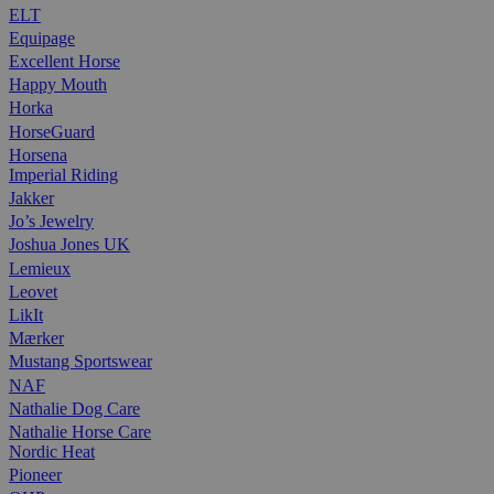
ELT
Equipage
Excellent Horse
Happy Mouth
Horka
HorseGuard
Horsena
Imperial Riding
Jakker
Jo’s Jewelry
Joshua Jones UK
Lemieux
Leovet
LikIt
Mærker
Mustang Sportswear
NAF
Nathalie Dog Care
Nathalie Horse Care
Nordic Heat
Pioneer