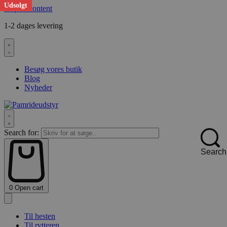
Udsolgt
Skip to content
1-2 dages levering
F
Besøg vores butik
Blog
Nyheder
Search for:
Search
0
Open cart
Til hesten
Til rytteren