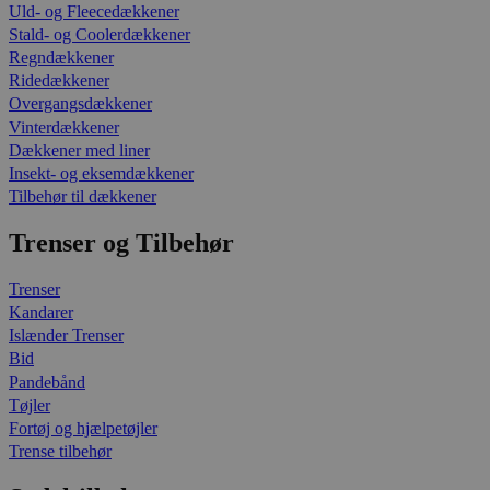
Uld- og Fleecedækkener
Stald- og Coolerdækkener
Regndækkener
Ridedækkener
Overgangsdækkener
Vinterdækkener
Dækkener med liner
Insekt- og eksemdækkener
Tilbehør til dækkener
Trenser og Tilbehør
Trenser
Kandarer
Islænder Trenser
Bid
Pandebånd
Tøjler
Fortøj og hjælpetøjler
Trense tilbehør