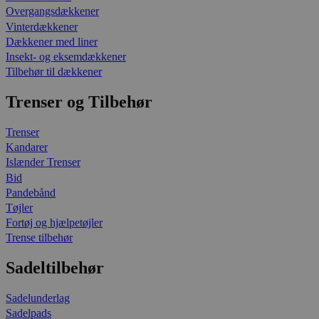
Overgangsdækkener
Vinterdækkener
Dækkener med liner
Insekt- og eksemdækkener
Tilbehør til dækkener
Trenser og Tilbehør
Trenser
Kandarer
Islænder Trenser
Bid
Pandebånd
Tøjler
Fortøj og hjælpetøjler
Trense tilbehør
Sadeltilbehør
Sadelunderlag
Sadelpads