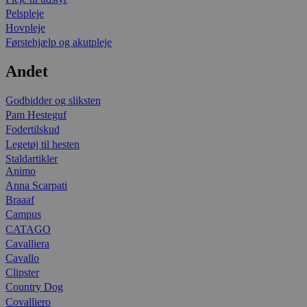
Pelspleje
Hovpleje
Førstehjælp og akutpleje
Andet
Godbidder og sliksten
Pam Hesteguf
Fodertilskud
Legetøj til hesten
Staldartikler
Animo
Anna Scarpati
Braaaf
Campus
CATAGO
Cavalliera
Cavallo
Clipster
Country Dog
Covalliero