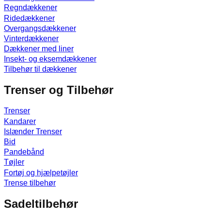
Regndækkener
Ridedækkener
Overgangsdækkener
Vinterdækkener
Dækkener med liner
Insekt- og eksemdækkener
Tilbehør til dækkener
Trenser og Tilbehør
Trenser
Kandarer
Islænder Trenser
Bid
Pandebånd
Tøjler
Fortøj og hjælpetøjler
Trense tilbehør
Sadeltilbehør