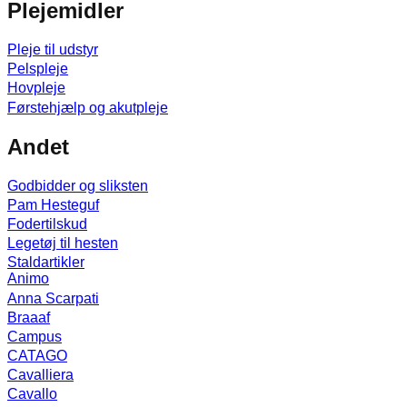
Plejemidler
Pleje til udstyr
Pelspleje
Hovpleje
Førstehjælp og akutpleje
Andet
Godbidder og sliksten
Pam Hesteguf
Fodertilskud
Legetøj til hesten
Staldartikler
Animo
Anna Scarpati
Braaaf
Campus
CATAGO
Cavalliera
Cavallo