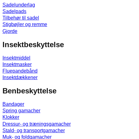
Sadelunderlag
Sadelpads
Tilbehør til sadel
Stigbøjler og remme
Gjorde
Insektbeskyttelse
Insektmiddel
Insektmasker
Fluepandebånd
Insektdækkener
Benbeskyttelse
Bandager
Spring gamacher
Klokker
Dressur- og træningsgamacher
Stald- og transportgamacher
Muk- og foldgamacher