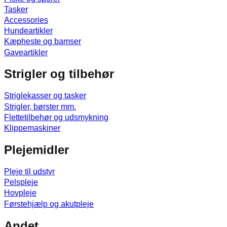
Tasker
Accessories
Hundeartikler
Kæpheste og bamser
Gaveartikler
Strigler og tilbehør
Striglekasser og tasker
Strigler, børster mm.
Flettetilbehør og udsmykning
Klippemaskiner
Plejemidler
Pleje til udstyr
Pelspleje
Hovpleje
Førstehjælp og akutpleje
Andet