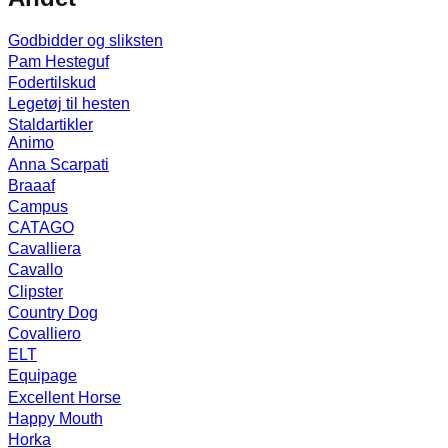
Godbidder og sliksten
Pam Hesteguf
Fodertilskud
Legetøj til hesten
Staldartikler
Animo
Anna Scarpati
Braaaf
Campus
CATAGO
Cavalliera
Cavallo
Clipster
Country Dog
Covalliero
ELT
Equipage
Excellent Horse
Happy Mouth
Horka