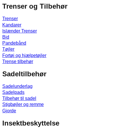
Trenser og Tilbehør
Trenser
Kandarer
Islænder Trenser
Bid
Pandebånd
Tøjler
Fortøj og hjælpetøjler
Trense tilbehør
Sadeltilbehør
Sadelunderlag
Sadelpads
Tilbehør til sadel
Stigbøjler og remme
Gjorde
Insektbeskyttelse