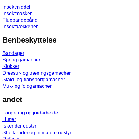
Insektmiddel
Insektmasker
Fluepandebånd
Insektdækkener
Benbeskyttelse
Bandager
Spring gamacher
Klokker
Dressur- og træningsgamacher
Stald- og transportgamacher
Muk- og foldgamacher
andet
Longering og jordarbejde
Hutter
Islænder udstyr
Shetlænder og miniature udstyr