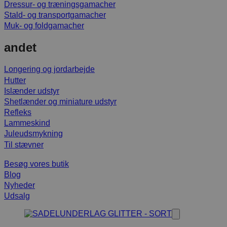
Dressur- og træningsgamacher
Stald- og transportgamacher
Muk- og foldgamacher
andet
Longering og jordarbejde
Hutter
Islænder udstyr
Shetlænder og miniature udstyr
Refleks
Lammeskind
Juleudsmykning
Til stævner
Besøg vores butik
Blog
Nyheder
Udsalg