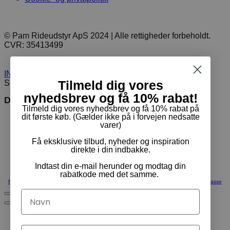
© Pam Rideudstyr ApS 2024 | Alle rettigheder forbeholdt.
CVR: 35413499
INDKØBSKURV
0
Tilmeld dig vores
SET FORNYLIGT
2
nyhedsbrev og få 10% rabat!
Du er måske interesseret i
Tilmeld dig vores nyhedsbrev og få 10% rabat på
dit første køb. (Gælder ikke på i forvejen nedsatte
varer)
Få eksklusive tilbud, nyheder og inspiration
direkte i din indbakke.
Indtast din e-mail herunder og modtag din
rabatkode med det samme.
Fortsæt med at handle
Vis Kurv
Kasse
Navn