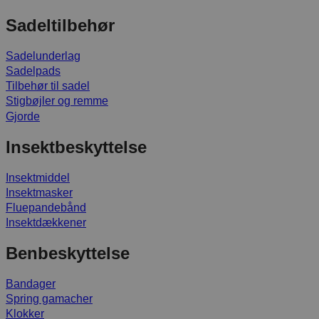
Sadeltilbehør
Sadelunderlag
Sadelpads
Tilbehør til sadel
Stigbøjler og remme
Gjorde
Insektbeskyttelse
Insektmiddel
Insektmasker
Fluepandebånd
Insektdækkener
Benbeskyttelse
Bandager
Spring gamacher
Klokker