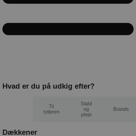
Hvad er du på udkig efter?
Stald
Til
Til
og
Brands
hesten
rytteren
pleje
Dækkener