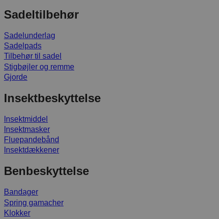
Sadeltilbehør
Sadelunderlag
Sadelpads
Tilbehør til sadel
Stigbøjler og remme
Gjorde
Insektbeskyttelse
Insektmiddel
Insektmasker
Fluepandebånd
Insektdækkener
Benbeskyttelse
Bandager
Spring gamacher
Klokker