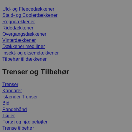
Uld- og Fleecedækkener
Stald- og Coolerdækkener
Regndækkener
Ridedækkener
Overgangsdækkener
Vinterdækkener
Dækkener med liner
Insekt- og eksemdækkener
Tilbehør til dækkener
Trenser og Tilbehør
Trenser
Kandarer
Islænder Trenser
Bid
Pandebånd
Tøjler
Fortøj og hjælpetøjler
Trense tilbehør