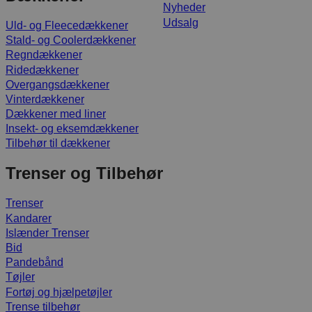
Nyheder
Udsalg
Uld- og Fleecedækkener
Stald- og Coolerdækkener
Regndækkener
Ridedækkener
Overgangsdækkener
Vinterdækkener
Dækkener med liner
Insekt- og eksemdækkener
Tilbehør til dækkener
Trenser og Tilbehør
Trenser
Kandarer
Islænder Trenser
Bid
Pandebånd
Tøjler
Fortøj og hjælpetøjler
Trense tilbehør