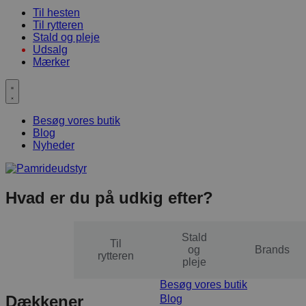
Til hesten
Til rytteren
Stald og pleje
Udsalg
Mærker
Besøg vores butik
Blog
Nyheder
Hvad er du på udkig efter?
Stald
Til
Til
og
Brands
hesten
rytteren
pleje
Besøg vores butik
Dækkener
Blog