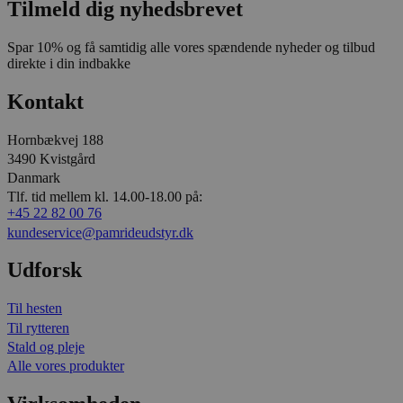
Tilmeld dig nyhedsbrevet
Spar 10% og få samtidig alle vores spændende nyheder og tilbud
direkte i din indbakke
Kontakt
Hornbækvej 188
3490 Kvistgård
Danmark
Tlf. tid mellem kl. 14.00-18.00 på:
+45 22 82 00 76
kundeservice@pamrideudstyr.dk
Udforsk
Til hesten
Til rytteren
Stald og pleje
Alle vores produkter