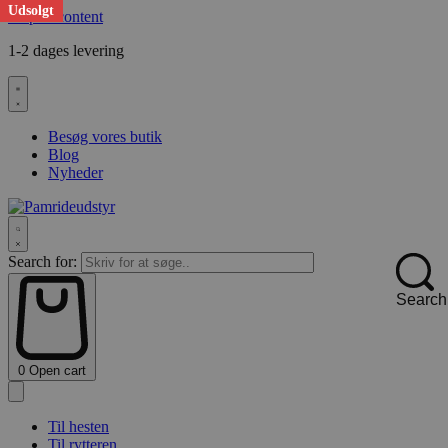
Udsolgt
Skip to content
1-2 dages levering
F
Besøg vores butik
Blog
Nyheder
Search for:
Search
0
Open cart
Til hesten
Til rytteren