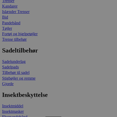
Trenser
Kandarer
Islænder Trenser
Bid
Pandebånd
Tøjler
Fortøj og hjælpetøjler
Trense tilbehør
Sadeltilbehør
Sadelunderlag
Sadelpads
Tilbehør til sadel
Stigbøjler og remme
Gjorde
Insektbeskyttelse
Insektmiddel
Insektmasker
Fluepandebånd