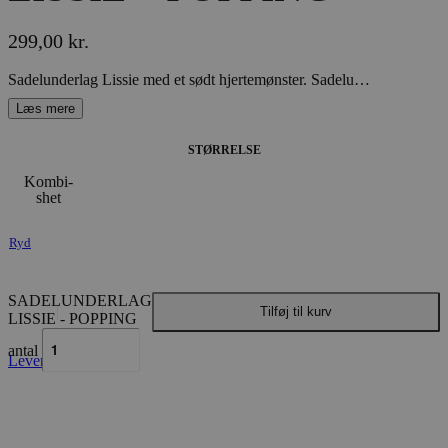
299,00
kr.
Sadelunderlag Lissie med et sødt hjertemønster. Sadelunderlaget er dekoreret med en flot glitterpipe og flæsekant.
STØRRELSE
Kombi-
shet
Ryd
SADELUNDERLAG
Tilføj til kurv
LISSIE - POPPING
antal
Levering & fragt