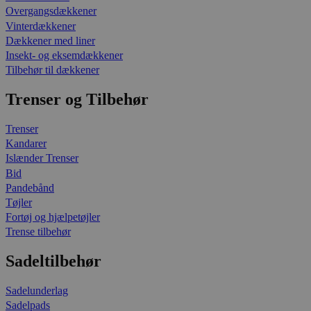
Overgangsdækkener
Vinterdækkener
Dækkener med liner
Insekt- og eksemdækkener
Tilbehør til dækkener
Trenser og Tilbehør
Trenser
Kandarer
Islænder Trenser
Bid
Pandebånd
Tøjler
Fortøj og hjælpetøjler
Trense tilbehør
Sadeltilbehør
Sadelunderlag
Sadelpads