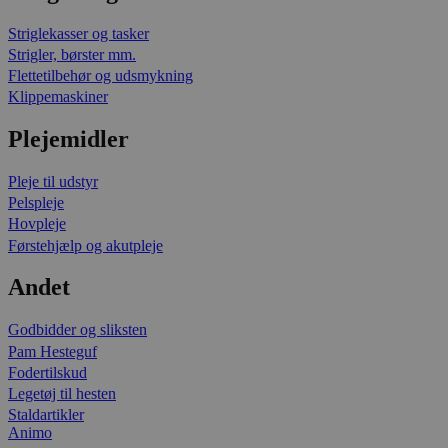
Striglekasser og tasker
Strigler, børster mm.
Flettetilbehør og udsmykning
Klippemaskiner
Plejemidler
Pleje til udstyr
Pelspleje
Hovpleje
Førstehjælp og akutpleje
Andet
Godbidder og sliksten
Pam Hesteguf
Fodertilskud
Legetøj til hesten
Staldartikler
Animo