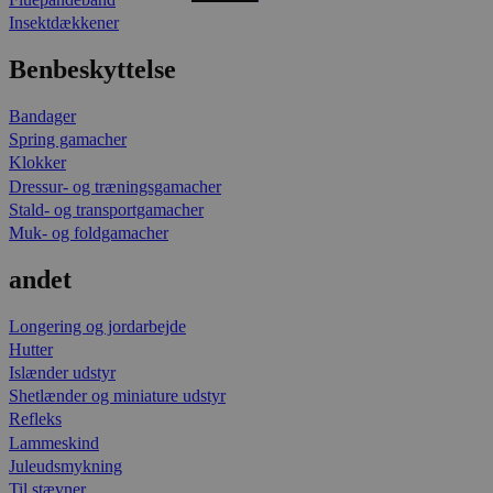
Insektdækkener
Benbeskyttelse
Bandager
Spring gamacher
Klokker
Dressur- og træningsgamacher
Stald- og transportgamacher
Muk- og foldgamacher
andet
Longering og jordarbejde
Hutter
Islænder udstyr
Shetlænder og miniature udstyr
Refleks
Lammeskind
Juleudsmykning
Til stævner