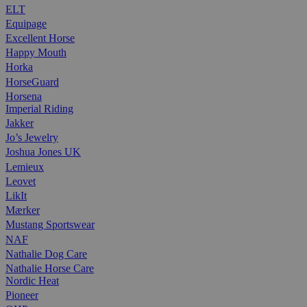
ELT
Equipage
Excellent Horse
Happy Mouth
Horka
HorseGuard
Horsena
Imperial Riding
Jakker
Jo’s Jewelry
Joshua Jones UK
Lemieux
Leovet
LikIt
Mærker
Mustang Sportswear
NAF
Nathalie Dog Care
Nathalie Horse Care
Nordic Heat
Pioneer