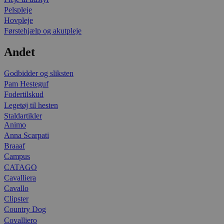
Pelspleje
Hovpleje
Førstehjælp og akutpleje
Andet
Godbidder og sliksten
Pam Hesteguf
Fodertilskud
Legetøj til hesten
Staldartikler
Animo
Anna Scarpati
Braaaf
Campus
CATAGO
Cavalliera
Cavallo
Clipster
Country Dog
Covalliero