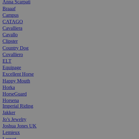
Anna Scarpati
Braaaf
Campus
CATAGO
Cavalliera
Cavallo
Clipster
Country Dog
Covalliero
ELT
Equipage
Excellent Horse
Happy Mouth
Horka
HorseGuard
Horsena
Imperial Riding
Jakker
Jo’s Jewelry
Joshua Jones UK
Lemieux
Leovet