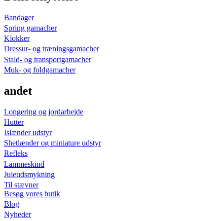
Bandager
Spring gamacher
Klokker
Dressur- og træningsgamacher
Stald- og transportgamacher
Muk- og foldgamacher
andet
Longering og jordarbejde
Hutter
Islænder udstyr
Shetlænder og miniature udstyr
Refleks
Lammeskind
Juleudsmykning
Til stævner
Besøg vores butik
Blog
Nyheder