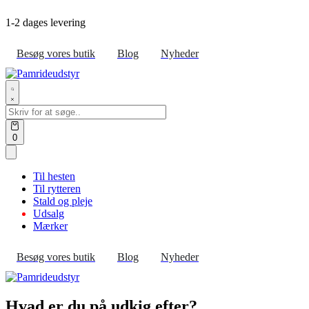
Skip
1-2 dages levering
to
content
Besøg vores butik
Blog
Nyheder
Search
for:
Open
0
cart
Til hesten
Til rytteren
Stald og pleje
Udsalg
Mærker
Besøg vores butik
Blog
Nyheder
Hvad er du på udkig efter?