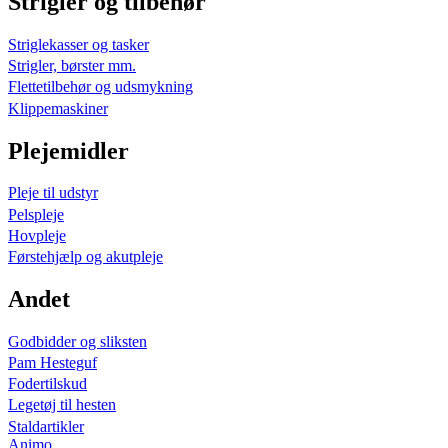
Strigler og tilbehør
Striglekasser og tasker
Strigler, børster mm.
Flettetilbehør og udsmykning
Klippemaskiner
Plejemidler
Pleje til udstyr
Pelspleje
Hovpleje
Førstehjælp og akutpleje
Andet
Godbidder og sliksten
Pam Hesteguf
Fodertilskud
Legetøj til hesten
Staldartikler
Animo