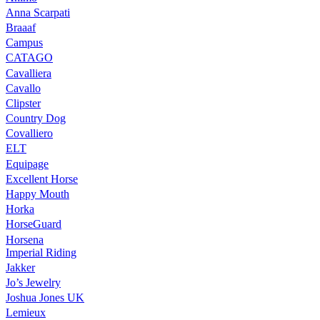
Anna Scarpati
Braaaf
Campus
CATAGO
Cavalliera
Cavallo
Clipster
Country Dog
Covalliero
ELT
Equipage
Excellent Horse
Happy Mouth
Horka
HorseGuard
Horsena
Imperial Riding
Jakker
Jo’s Jewelry
Joshua Jones UK
Lemieux