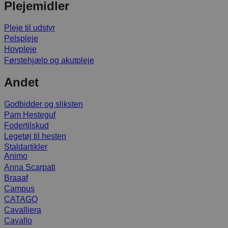
Plejemidler
Pleje til udstyr
Pelspleje
Hovpleje
Førstehjælp og akutpleje
Andet
Godbidder og sliksten
Pam Hesteguf
Fodertilskud
Legetøj til hesten
Staldartikler
Animo
Anna Scarpati
Braaaf
Campus
CATAGO
Cavalliera
Cavallo