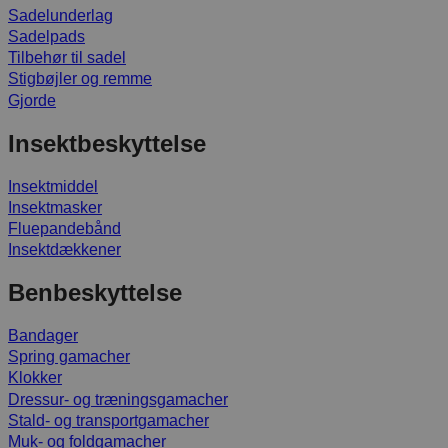
Sadelunderlag
Sadelpads
Tilbehør til sadel
Stigbøjler og remme
Gjorde
Insektbeskyttelse
Insektmiddel
Insektmasker
Fluepandebånd
Insektdækkener
Benbeskyttelse
Bandager
Spring gamacher
Klokker
Dressur- og træningsgamacher
Stald- og transportgamacher
Muk- og foldgamacher