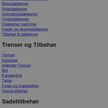
Regndækkener
Ridedækkener
Overgangsdækkener
Vinterdækkener
Dækkener med liner
Insekt- og eksemdækkener
Tilbehør til dækkener
Trenser og Tilbehør
Trenser
Kandarer
Islænder Trenser
Bid
Pandebånd
Tøjler
Fortøj og hjælpetøjler
Trense tilbehør
Sadeltilbehør