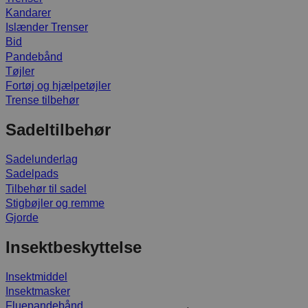
Kandarer
Islænder Trenser
Bid
Pandebånd
Tøjler
Fortøj og hjælpetøjler
Trense tilbehør
Sadeltilbehør
Sadelunderlag
Sadelpads
Tilbehør til sadel
Stigbøjler og remme
Gjorde
Insektbeskyttelse
Insektmiddel
Insektmasker
Fluepandebånd