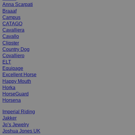
Anna Scarpati
Braaaf
Campus
CATAGO
Cavalliera
Cavallo
Clipster
Country Dog
Covalliero
ELT
Equipage
Excellent Horse
Happy Mouth
Horka
HorseGuard
Horsena
Imperial Riding
Jakker
Jo’s Jewelry
Joshua Jones UK