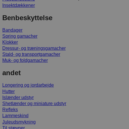
Insektdækkener
Benbeskyttelse
Bandager
Spring gamacher
Klokker
Dressur- og træningsgamacher
Stald- og transportgamacher
Muk- og foldgamacher
andet
Longering og jordarbejde
Hutter
Islænder udstyr
Shetlænder og miniature udstyr
Refleks
Lammeskind
Juleudsmykning
Til stævner