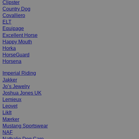
Clipster
Country Dog
Covalliero
ELT
Equipage
Excellent Horse
Happy Mouth
Horka
HorseGuard
Horsena
Imperial Riding
Jakker
Jo’s Jewelry
Joshua Jones UK
Lemieux
Leovet
LikIt
Mærker
Mustang Sportswear
NAF
Nathalie Dog Care