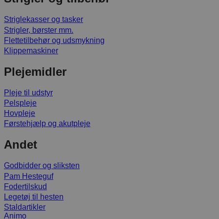
Striglekasser og tasker
Strigler, børster mm.
Flettetilbehør og udsmykning
Klippemaskiner
Plejemidler
Pleje til udstyr
Pelspleje
Hovpleje
Førstehjælp og akutpleje
Andet
Godbidder og sliksten
Pam Hesteguf
Fodertilskud
Legetøj til hesten
Staldartikler
Animo