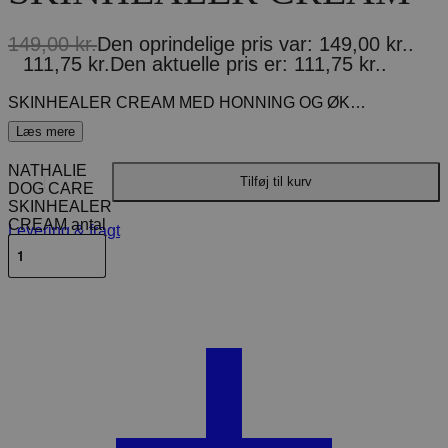
149,00
kr.
Den oprindelige pris var: 149,00 kr..
111,75
kr.
Den aktuelle pris er: 111,75 kr..
SKINHEALER CREAM MED HONNING OG ØKOLOGISK PILEEKSTRAKT Nathalie Calming Skinhealer Cream er drøj og meget effektiv. En hudpleje creme med naturlige, virksomme ingredienser til pleje af overfladiske skrammer og rifter. Honning og økologisk pileekstrakt hjælper til hurtigere heling og styrker hudens egen bakterieflora. Indhold 50 ml.
NATHALIE
Tilføj til kurv
DOG CARE
SKINHEALER
CREAM antal
Levering & fragt