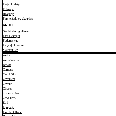
Pleje til udstyr
Pelspleje
Hovpleje
Førstehjælp og akutpleje
ANDET
Godbidder og sliksten
Pam Hesteguf
Fodertilskud
Legetøj til hesten
Staldartikler
Animo
Anna Scarpati
Braaaf
Campus
CATAGO
Cavalliera
Cavallo
Clipster
Country Dog
Covalliero
ELT
Equipage
Excellent Horse