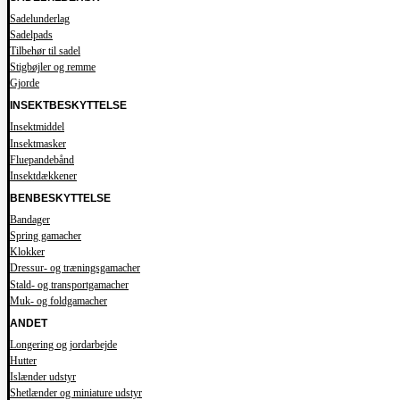
Sadelunderlag
Sadelpads
Tilbehør til sadel
Stigbøjler og remme
Gjorde
INSEKTBESKYTTELSE
Insektmiddel
Insektmasker
Fluepandebånd
Insektdækkener
BENBESKYTTELSE
Bandager
Spring gamacher
Klokker
Dressur- og træningsgamacher
Stald- og transportgamacher
Muk- og foldgamacher
ANDET
Longering og jordarbejde
Hutter
Islænder udstyr
Shetlænder og miniature udstyr