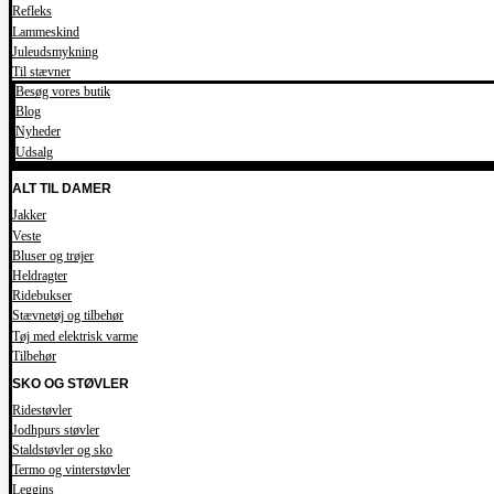
Refleks
Lammeskind
Juleudsmykning
Til stævner
Besøg vores butik
Blog
Nyheder
Udsalg
ALT TIL DAMER
Jakker
Veste
Bluser og trøjer
Heldragter
Ridebukser
Stævnetøj og tilbehør
Tøj med elektrisk varme
Tilbehør
SKO OG STØVLER
Ridestøvler
Jodhpurs støvler
Staldstøvler og sko
Termo og vinterstøvler
Leggins