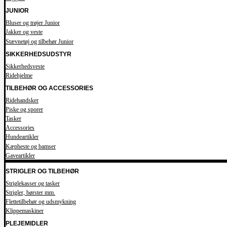
JUNIOR
Bluser og trøjer Junior
Jakker og veste
Stævnetøj og tilbehør Junior
SIKKERHEDSUDSTYR
Sikkerhedsveste
Ridehjelme
TILBEHØR OG ACCESSORIES
Ridehandsker
Piske og sporer
Tasker
Accessories
Hundeartikler
Kæpheste og bamser
Gaveartikler
STRIGLER OG TILBEHØR
Striglekasser og tasker
Strigler, børster mm.
Flettetilbehør og udsmykning
Klippemaskiner
PLEJEMIDLER