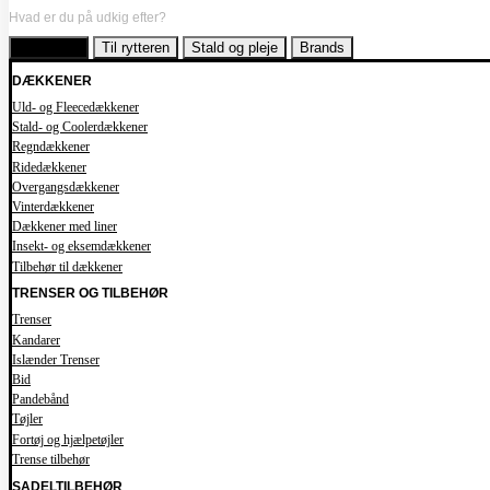
Hvad er du på udkig efter?
Til hesten
Til rytteren
Stald og pleje
Brands
DÆKKENER
Uld- og Fleecedækkener
Stald- og Coolerdækkener
Regndækkener
Ridedækkener
Overgangsdækkener
Vinterdækkener
Dækkener med liner
Insekt- og eksemdækkener
Tilbehør til dækkener
TRENSER OG TILBEHØR
Trenser
Kandarer
Islænder Trenser
Bid
Pandebånd
Tøjler
Fortøj og hjælpetøjler
Trense tilbehør
SADELTILBEHØR