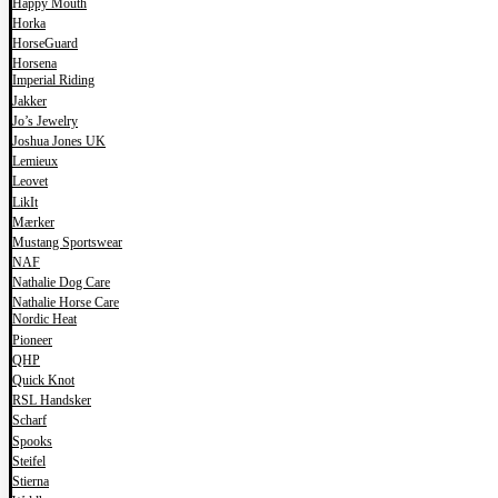
Happy Mouth
Horka
HorseGuard
Horsena
Imperial Riding
Jakker
Jo’s Jewelry
Joshua Jones UK
Lemieux
Leovet
LikIt
Mærker
Mustang Sportswear
NAF
Nathalie Dog Care
Nathalie Horse Care
Nordic Heat
Pioneer
QHP
Quick Knot
RSL Handsker
Scharf
Spooks
Steifel
Stierna