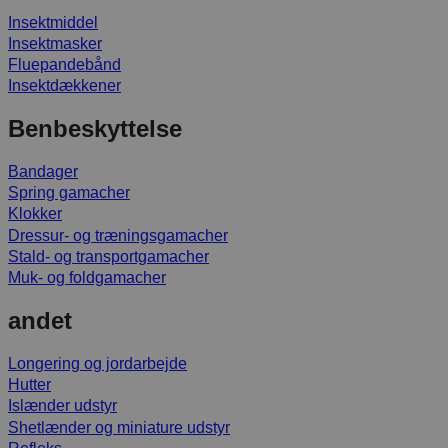
Insektmiddel
Insektmasker
Fluepandebånd
Insektdækkener
Benbeskyttelse
Bandager
Spring gamacher
Klokker
Dressur- og træningsgamacher
Stald- og transportgamacher
Muk- og foldgamacher
andet
Longering og jordarbejde
Hutter
Islænder udstyr
Shetlænder og miniature udstyr