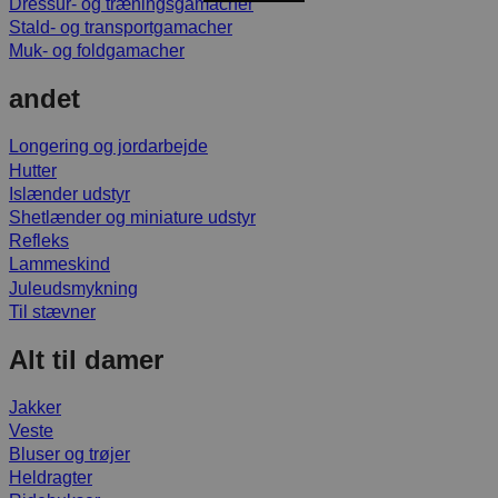
Dressur- og træningsgamacher
Stald- og transportgamacher
Muk- og foldgamacher
andet
Longering og jordarbejde
Hutter
Islænder udstyr
Shetlænder og miniature udstyr
Refleks
Lammeskind
Juleudsmykning
Til stævner
Alt til damer
Jakker
Veste
Bluser og trøjer
Heldragter