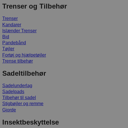
Trenser og Tilbehør
Trenser
Kandarer
Islænder Trenser
Bid
Pandebånd
Tøjler
Fortøj og hjælpetøjler
Trense tilbehør
Sadeltilbehør
Sadelunderlag
Sadelpads
Tilbehør til sadel
Stigbøjler og remme
Gjorde
Insektbeskyttelse