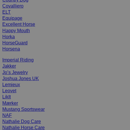
Covalliero
ELT
Equipage
Excellent Horse
Happy Mouth
Horka
HorseGuard
Horsena
Imperial Riding
Jakker
Jo’s Jewelry
Joshua Jones UK
Lemieux
Leovet
LikIt
Mærker
Mustang Sportswear
NAF
Nathalie Dog Care
Nathalie Horse Care