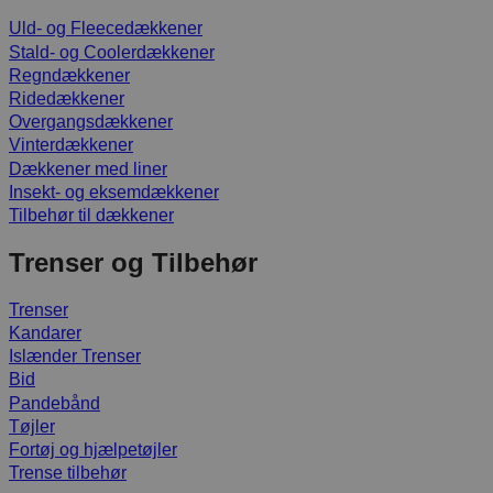
Uld- og Fleecedækkener
Stald- og Coolerdækkener
Regndækkener
Ridedækkener
Overgangsdækkener
Vinterdækkener
Dækkener med liner
Insekt- og eksemdækkener
Tilbehør til dækkener
Trenser og Tilbehør
Trenser
Kandarer
Islænder Trenser
Bid
Pandebånd
Tøjler
Fortøj og hjælpetøjler
Trense tilbehør