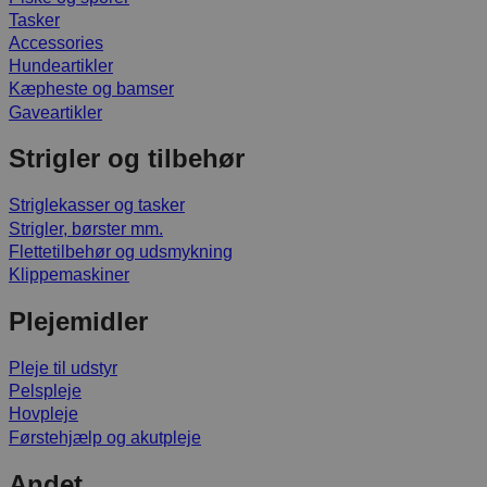
Tasker
Accessories
Hundeartikler
Kæpheste og bamser
Gaveartikler
Strigler og tilbehør
Striglekasser og tasker
Strigler, børster mm.
Flettetilbehør og udsmykning
Klippemaskiner
Plejemidler
Pleje til udstyr
Pelspleje
Hovpleje
Førstehjælp og akutpleje
Andet