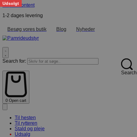
Udsolgt
Skip to content
1-2 dages levering
F
Besøg vores butik
Blog
Nyheder
Search for:
Search
0
Open cart
Til hesten
Til rytteren
Stald og pleje
Udsalg