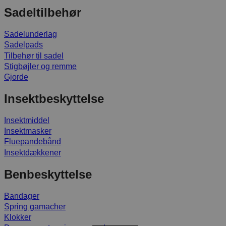
Sadeltilbehør
Sadelunderlag
Sadelpads
Tilbehør til sadel
Stigbøjler og remme
Gjorde
Insektbeskyttelse
Insektmiddel
Insektmasker
Fluepandebånd
Insektdækkener
Benbeskyttelse
Bandager
Spring gamacher
Klokker