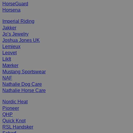
HorseGuard
Horsena
Imperial Riding
Jakker
Jo’s Jewelry
Joshua Jones UK
Lemieux
Leovet
LikIt
Mærker
Mustang Sportswear
NAF
Nathalie Dog Care
Nathalie Horse Care
Nordic Heat
Pioneer
QHP
Quick Knot
RSL Handsker