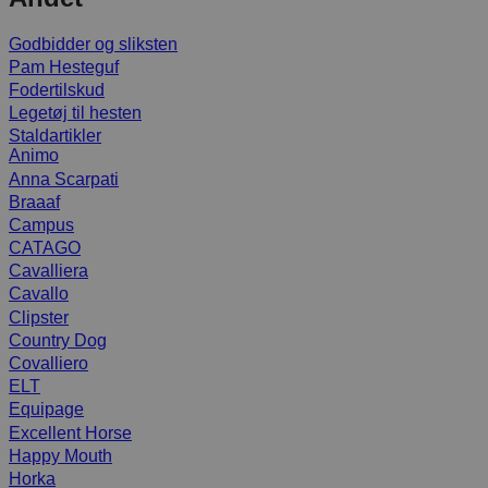
Godbidder og sliksten
Pam Hesteguf
Fodertilskud
Legetøj til hesten
Staldartikler
Animo
Anna Scarpati
Braaaf
Campus
CATAGO
Cavalliera
Cavallo
Clipster
Country Dog
Covalliero
ELT
Equipage
Excellent Horse
Happy Mouth
Horka