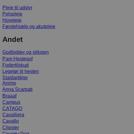
Pleje til udstyr
Pelspleje
Hovpleje
Førstehjælp og akutpleje
Andet
Godbidder og sliksten
Pam Hesteguf
Fodertilskud
Legetøj til hesten
Staldartikler
Animo
Anna Scarpati
Braaaf
Campus
CATAGO
Cavalliera
Cavallo
Clipster
Country Dog