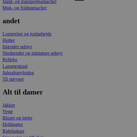
Stald- og transportgamacher
Muk- og foldgamacher
andet
Longering og jordarbejde
Hutter
Islænder udstyr
Shetlænder og miniature udstyr
Refleks
Lammeskind
Juleudsmykning
Til stævner
Alt til damer
Jakker
Veste
Bluser og trøjer
Heldragter
Ridebukser