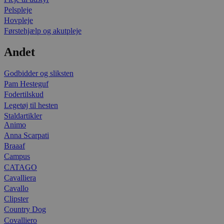
Pelspleje
Hovpleje
Førstehjælp og akutpleje
Andet
Godbidder og sliksten
Pam Hesteguf
Fodertilskud
Legetøj til hesten
Staldartikler
Animo
Anna Scarpati
Braaaf
Campus
CATAGO
Cavalliera
Cavallo
Clipster
Country Dog
Covalliero