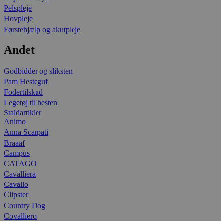
Pelspleje
Hovpleje
Førstehjælp og akutpleje
Andet
Godbidder og sliksten
Pam Hesteguf
Fodertilskud
Legetøj til hesten
Staldartikler
Animo
Anna Scarpati
Braaaf
Campus
CATAGO
Cavalliera
Cavallo
Clipster
Country Dog
Covalliero