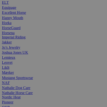
ELT
Equipage
Excellent Horse
Happy Mouth
Horka
HorseGuard
Horsena
Imperial Riding
Jakker
Jo’s Jewelry
Joshua Jones UK
Lemieux
Leovet
LikIt
Mærker
Mustang Sportswear
NAF
Nathalie Dog Care
Nathalie Horse Care
Nordic Heat
Pioneer