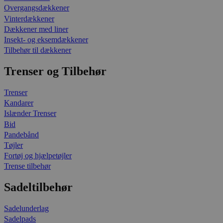
Overgangsdækkener
Vinterdækkener
Dækkener med liner
Insekt- og eksemdækkener
Tilbehør til dækkener
Trenser og Tilbehør
Trenser
Kandarer
Islænder Trenser
Bid
Pandebånd
Tøjler
Fortøj og hjælpetøjler
Trense tilbehør
Sadeltilbehør
Sadelunderlag
Sadelpads