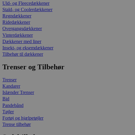
Uld- og Fleecedækkener
Stald- og Coolerdækkener
Regndækkener
Ridedækkener
Overgangsdækkener
Vinterdækkener
Dækkener med liner
Insekt- og eksemdækkener
Tilbehør til dækkener
Trenser og Tilbehør
Trenser
Kandarer
Islænder Trenser
Bid
Pandebånd
Tøjler
Fortøj og hjælpetøjler
Trense tilbehør