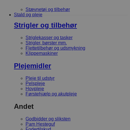
Stævnetøj og tilbehør
Stald og pleje
Strigler og tilbehør
Striglekasser og tasker
Strigler, børster mm.
Flettetilbehør og udsmykning
Klippemaskiner
Plejemidler
Pleje til udstyr
Pelspleje
Hovpleje
Førstehjælp og akutpleje
Andet
Godbidder og sliksten
Pam Hesteguf
Fodertilskud