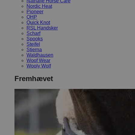
Nathalie Horse Care
Nordic Heat
Pioneer
QHP
Quick Knot
RSL Handsker
Scharf
Spooks
Steifel
Stierna
Waldhausen
Woof Wear
Wooly Wolf
Fremhævet