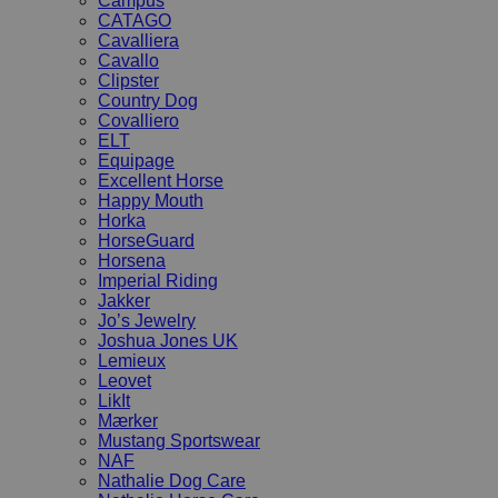
Campus
CATAGO
Cavalliera
Cavallo
Clipster
Country Dog
Covalliero
ELT
Equipage
Excellent Horse
Happy Mouth
Horka
HorseGuard
Horsena
Imperial Riding
Jakker
Jo’s Jewelry
Joshua Jones UK
Lemieux
Leovet
LikIt
Mærker
Mustang Sportswear
NAF
Nathalie Dog Care