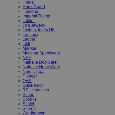
Horka
HorseGuard
Horsena
Imperial Riding
Jakker
Jo’s Jewelry
Joshua Jones UK
Lemieux
Leovet
LikIt
Mærker
Mustang Sportswear
NAF
Nathalie Dog Care
Nathalie Horse Care
Nordic Heat
Pioneer
QHP
Quick Knot
RSL Handsker
Scharf
Spooks
Steifel
Stierna
Waldhausen