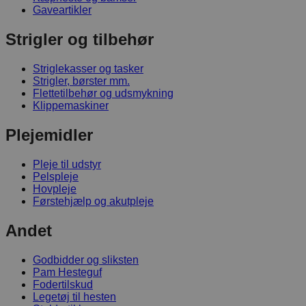
Gaveartikler
Strigler og tilbehør
Striglekasser og tasker
Strigler, børster mm.
Flettetilbehør og udsmykning
Klippemaskiner
Plejemidler
Pleje til udstyr
Pelspleje
Hovpleje
Førstehjælp og akutpleje
Andet
Godbidder og sliksten
Pam Hesteguf
Fodertilskud
Legetøj til hesten