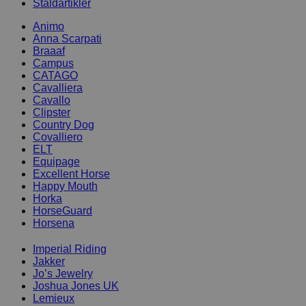
Staldartikler
Animo
Anna Scarpati
Braaaf
Campus
CATAGO
Cavalliera
Cavallo
Clipster
Country Dog
Covalliero
ELT
Equipage
Excellent Horse
Happy Mouth
Horka
HorseGuard
Horsena
Imperial Riding
Jakker
Jo’s Jewelry
Joshua Jones UK
Lemieux