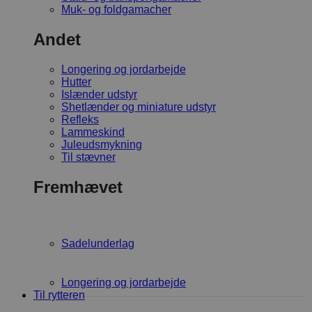
Muk- og foldgamacher
Andet
Longering og jordarbejde
Hutter
Islænder udstyr
Shetlænder og miniature udstyr
Refleks
Lammeskind
Juleudsmykning
Til stævner
Fremhævet
Sadelunderlag
Longering og jordarbejde
Til rytteren