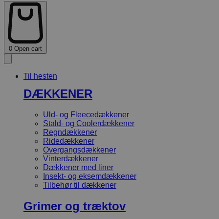
0
Open cart
Til hesten
DÆKKENER
Uld- og Fleecedækkener
Stald- og Coolerdækkener
Regndækkener
Ridedækkener
Overgangsdækkener
Vinterdækkener
Dækkener med liner
Insekt- og eksemdækkener
Tilbehør til dækkener
Grimer og træktov