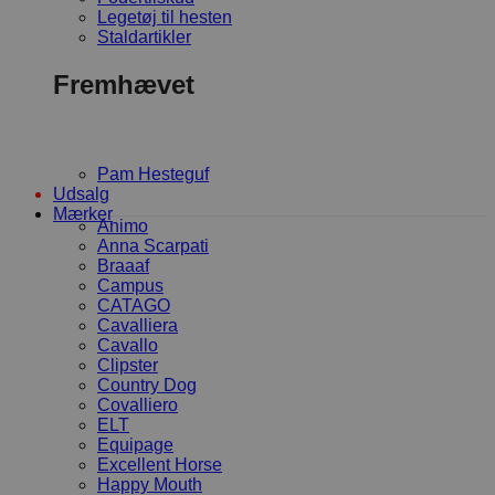
Legetøj til hesten
Staldartikler
Fremhævet
Pam Hesteguf
Udsalg
Mærker
Animo
Anna Scarpati
Braaaf
Campus
CATAGO
Cavalliera
Cavallo
Clipster
Country Dog
Covalliero
ELT
Equipage
Excellent Horse
Happy Mouth