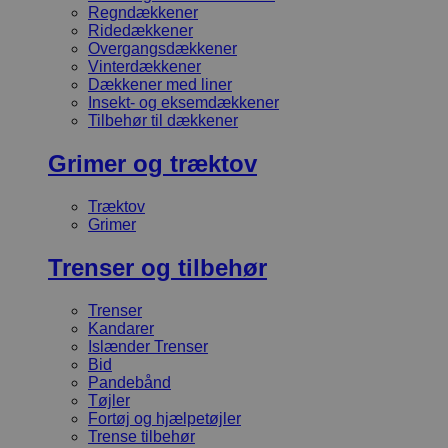
Regndækkener
Ridedækkener
Overgangsdækkener
Vinterdækkener
Dækkener med liner
Insekt- og eksemdækkener
Tilbehør til dækkener
Grimer og træktov
Træktov
Grimer
Trenser og tilbehør
Trenser
Kandarer
Islænder Trenser
Bid
Pandebånd
Tøjler
Fortøj og hjælpetøjler
Trense tilbehør