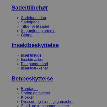
Sadeltilbehør
Sadelunderlag
Sadelpads
Tilbehør til sadel
Stigbøjler og remme
Gjorde
Insektbeskyttelse
Insektmiddel
Insektmasker
Fluepandebånd
Insektdækkener
Benbeskyttelse
Bandager
Spring gamacher
Klokker
Dressur- og træningsgamacher
Stald- og transportgamacher