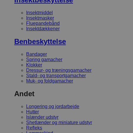
Insektmiddel
Insektmasker
Fluepandebånd
Insektdækkener
Benbeskyttelse
Bandager
Spring gamacher
Klokker
Dressur- og træningsgamacher
Stald- og transportgamacher
Muk- og foldgamacher
Andet
Longering og jordarbejde
Hutter
Islænder udstyr
Shetlænder og miniature udstyr
Refleks