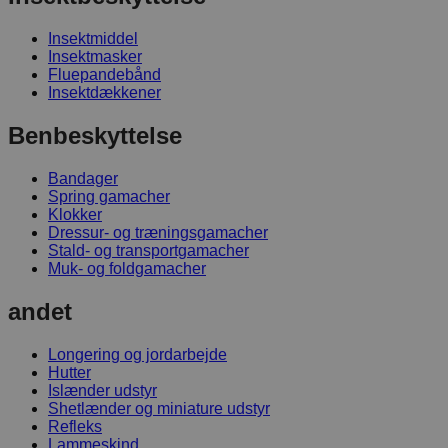
Insektmiddel
Insektmasker
Fluepandebånd
Insektdækkener
Benbeskyttelse
Bandager
Spring gamacher
Klokker
Dressur- og træningsgamacher
Stald- og transportgamacher
Muk- og foldgamacher
andet
Longering og jordarbejde
Hutter
Islænder udstyr
Shetlænder og miniature udstyr
Refleks
Lammeskind