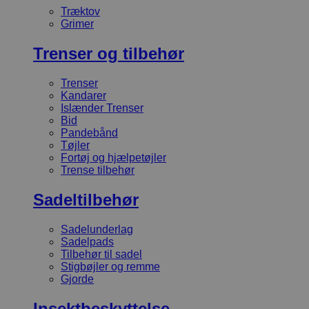
Træktov
Grimer
Trenser og tilbehør
Trenser
Kandarer
Islænder Trenser
Bid
Pandebånd
Tøjler
Fortøj og hjælpetøjler
Trense tilbehør
Sadeltilbehør
Sadelunderlag
Sadelpads
Tilbehør til sadel
Stigbøjler og remme
Gjorde
Insektbeskyttelse