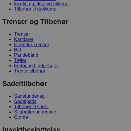
Insekt- og eksemdækkener
Tilbehør til dækkener
Trenser og Tilbehør
Trenser
Kandarer
Islænder Trenser
Bid
Pandebånd
Tøjler
Fortøj og hjælpetøjler
Trense tilbehør
Sadeltilbehør
Sadelunderlag
Sadelpads
Tilbehør til sadel
Stigbøjler og remme
Gjorde
Insektbeskyttelse