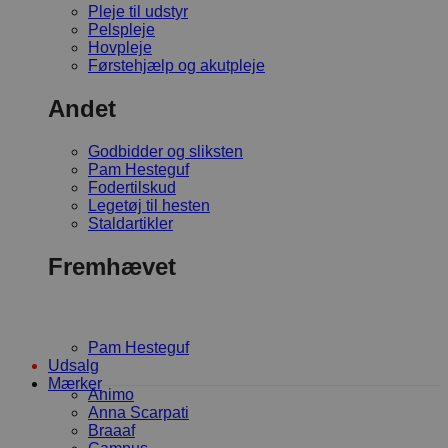
Pleje til udstyr
Pelspleje
Hovpleje
Førstehjælp og akutpleje
Andet
Godbidder og sliksten
Pam Hesteguf
Fodertilskud
Legetøj til hesten
Staldartikler
Fremhævet
Pam Hesteguf
Udsalg
Mærker
Animo
Anna Scarpati
Braaaf