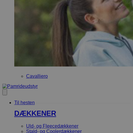
Cavalliero
Til hesten
DÆKKENER
Uld- og Fleecedækkener
Stald- og Coolerdækkener