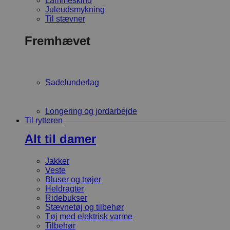
Lammeskind
Juleudsmykning
Til stævner
Fremhævet
Sadelunderlag
Longering og jordarbejde
Til rytteren
Alt til damer
Jakker
Veste
Bluser og trøjer
Heldragter
Ridebukser
Stævnetøj og tilbehør
Tøj med elektrisk varme
Tilbehør