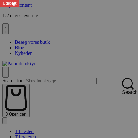
Udsolgt
Skip to content
1-2 dages levering
F
Besøg vores butik
Blog
Nyheder
Search for:
Search
0
Open cart
Til hesten
Til rytteren