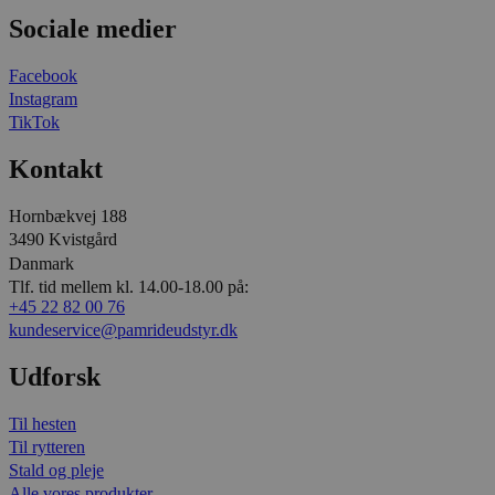
Sociale medier
Facebook
Instagram
TikTok
Kontakt
Hornbækvej 188
3490 Kvistgård
Danmark
Tlf. tid mellem kl. 14.00-18.00 på:
+45 22 82 00 76
kundeservice@pamrideudstyr.dk
Udforsk
Til hesten
Til rytteren
Stald og pleje
Alle vores produkter