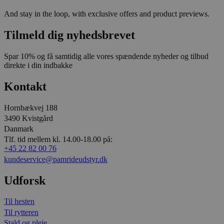
And stay in the loop, with exclusive offers and product previews.
Tilmeld dig nyhedsbrevet
Spar 10% og få samtidig alle vores spændende nyheder og tilbud
direkte i din indbakke
Kontakt
Hornbækvej 188
3490 Kvistgård
Danmark
Tlf. tid mellem kl. 14.00-18.00 på:
+45 22 82 00 76
kundeservice@pamrideudstyr.dk
Udforsk
Til hesten
Til rytteren
Stald og pleje