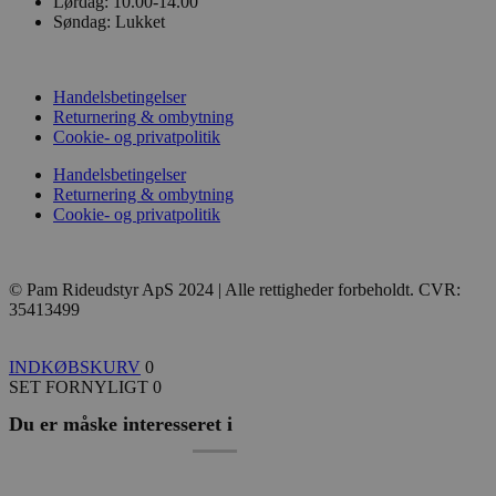
Lørdag:
10.00-14.00
Søndag:
Lukket
Handelsbetingelser
Returnering & ombytning
Cookie- og privatpolitik
Handelsbetingelser
Returnering & ombytning
Cookie- og privatpolitik
© Pam Rideudstyr ApS 2024 | Alle rettigheder forbeholdt. CVR:
35413499
INDKØBSKURV
0
SET FORNYLIGT
0
Du er måske interesseret i