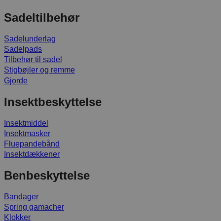
Sadeltilbehør
Sadelunderlag
Sadelpads
Tilbehør til sadel
Stigbøjler og remme
Gjorde
Insektbeskyttelse
Insektmiddel
Insektmasker
Fluepandebånd
Insektdækkener
Benbeskyttelse
Bandager
Spring gamacher
Klokker