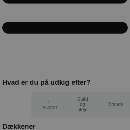
Hvad er du på udkig efter?
Stald
Til
Til
og
Brands
hesten
rytteren
pleje
Dækkener