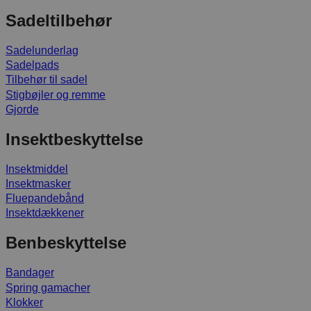
Sadeltilbehør
Sadelunderlag
Sadelpads
Tilbehør til sadel
Stigbøjler og remme
Gjorde
Insektbeskyttelse
Insektmiddel
Insektmasker
Fluepandebånd
Insektdækkener
Benbeskyttelse
Bandager
Spring gamacher
Klokker