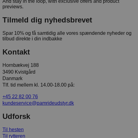
And stay in the loop, with exclusive offers and product
previews.
Tilmeld dig nyhedsbrevet
Spar 10% og få samtidig alle vores spændende nyheder og
tilbud direkte i din indbakke
Kontakt
Hornbækvej 188
3490 Kvistgård
Danmark
Tlf. tid mellem kl. 14.00-18.00 på:
+45 22 82 00 76
kundeservice@pamrideudstyr.dk
Udforsk
Til hesten
Til rytteren