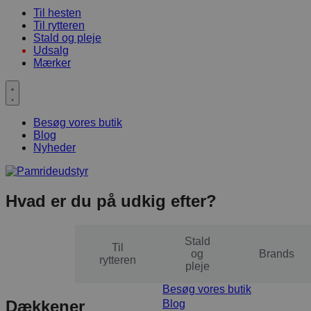
Til hesten
Til rytteren
Stald og pleje
Udsalg
Mærker
Besøg vores butik
Blog
Nyheder
Hvad er du på udkig efter?
Stald
Til
Til
og
Brands
hesten
rytteren
pleje
Besøg vores butik
Dækkener
Blog