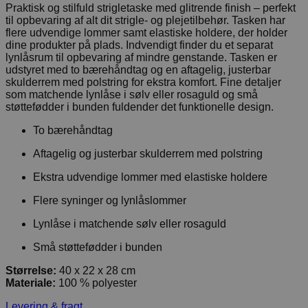
Praktisk og stilfuld strigletaske med glitrende finish – perfekt
til opbevaring af alt dit strigle- og plejetilbehør. Tasken har
flere udvendige lommer samt elastiske holdere, der holder
dine produkter på plads. Indvendigt finder du et separat
lynlåsrum til opbevaring af mindre genstande. Tasken er
udstyret med to bærehåndtag og en aftagelig, justerbar
skulderrem med polstring for ekstra komfort. Fine detaljer
som matchende lynlåse i sølv eller rosaguld og små
støttefødder i bunden fuldender det funktionelle design.
To bærehåndtag
Aftagelig og justerbar skulderrem med polstring
Ekstra udvendige lommer med elastiske holdere
Flere syninger og lynlåslommer
Lynlåse i matchende sølv eller rosaguld
Små støttefødder i bunden
Størrelse:
40 x 22 x 28 cm
Materiale:
100 % polyester
Levering & fragt