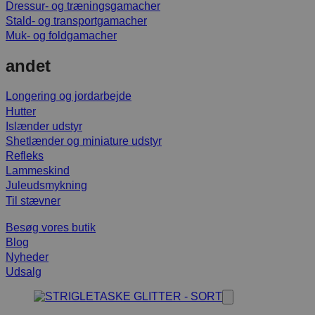
Dressur- og træningsgamacher
Stald- og transportgamacher
Muk- og foldgamacher
andet
Longering og jordarbejde
Hutter
Islænder udstyr
Shetlænder og miniature udstyr
Refleks
Lammeskind
Juleudsmykning
Til stævner
Besøg vores butik
Blog
Nyheder
Udsalg