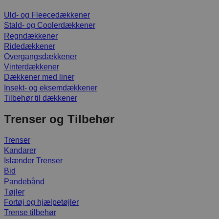
Uld- og Fleecedækkener
Stald- og Coolerdækkener
Regndækkener
Ridedækkener
Overgangsdækkener
Vinterdækkener
Dækkener med liner
Insekt- og eksemdækkener
Tilbehør til dækkener
Trenser og Tilbehør
Trenser
Kandarer
Islænder Trenser
Bid
Pandebånd
Tøjler
Fortøj og hjælpetøjler
Trense tilbehør