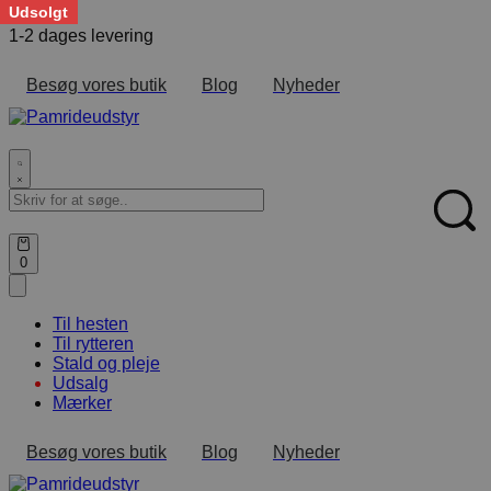
Udsolgt
Skip
1-2 dages levering
F
to
content
Besøg vores butik
Blog
Nyheder
Search
for:
Sear
Open
0
cart
Til hesten
Til rytteren
Stald og pleje
Udsalg
Mærker
Besøg vores butik
Blog
Nyheder