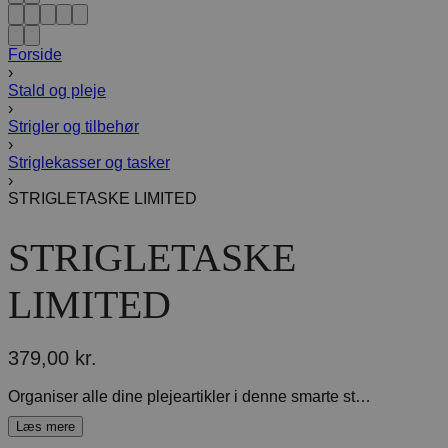
Forside
›
Stald og pleje
›
Strigler og tilbehør
›
Striglekasser og tasker
›
STRIGLETASKE LIMITED
STRIGLETASKE
LIMITED
379,00
kr.
Organiser alle dine plejeartikler i denne smarte strigletaske. Håndtaget i toppen og det praktiske bærehåndtag gør det nemt at tage tasken med sig. Tasken er lavet i et flot skinnende stof og dekoreret med et zigzag mønster og Q-pin. Derudover kan du organisere tasken, som du vil, takket være de justerbare rum. Kort sagt et must-have til stalden. Stofsammensætning: polyester Stor strigletaske med tilpassede rum Dekoreret med zigzag mønster og Q-pin Fremstillet i et flot et skinnende stof Udstyret med praktisk håndtag og aftageligt bærehåndtag Med lynlåslomme på indersiden af ​​klappen Mål: 30x40x20 cm (LxBxH) Kapacitet: 24L