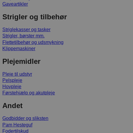
Gaveartikler
Strigler og tilbehør
Striglekasser og tasker
Strigler, børster mm.
Flettetilbehør og udsmykning
Klippemaskiner
Plejemidler
Pleje til udstyr
Pelspleje
Hovpleje
Førstehjælp og akutpleje
Andet
Godbidder og sliksten
Pam Hesteguf
Fodertilskud