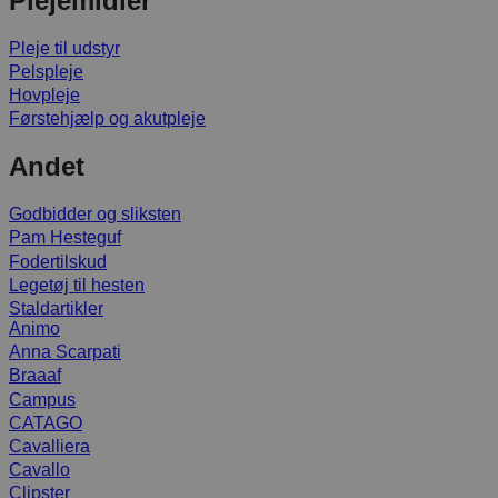
Plejemidler
Pleje til udstyr
Pelspleje
Hovpleje
Førstehjælp og akutpleje
Andet
Godbidder og sliksten
Pam Hesteguf
Fodertilskud
Legetøj til hesten
Staldartikler
Animo
Anna Scarpati
Braaaf
Campus
CATAGO
Cavalliera
Cavallo
Clipster