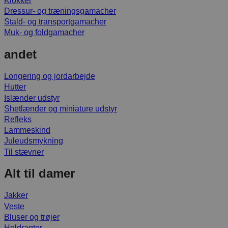
Klokker
Dressur- og træningsgamacher
Stald- og transportgamacher
Muk- og foldgamacher
andet
Longering og jordarbejde
Hutter
Islænder udstyr
Shetlænder og miniature udstyr
Refleks
Lammeskind
Juleudsmykning
Til stævner
Alt til damer
Jakker
Veste
Bluser og trøjer
Heldragter