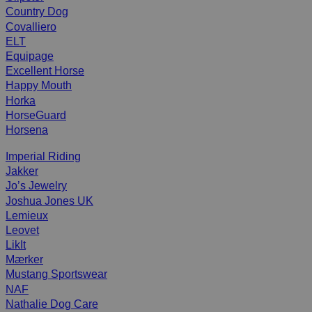
Country Dog
Covalliero
ELT
Equipage
Excellent Horse
Happy Mouth
Horka
HorseGuard
Horsena
Imperial Riding
Jakker
Jo’s Jewelry
Joshua Jones UK
Lemieux
Leovet
LikIt
Mærker
Mustang Sportswear
NAF
Nathalie Dog Care