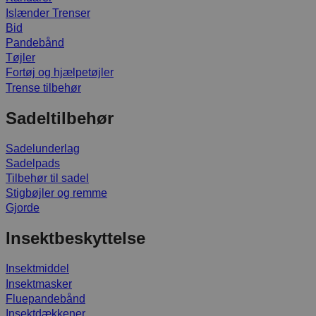
Islænder Trenser
Bid
Pandebånd
Tøjler
Fortøj og hjælpetøjler
Trense tilbehør
Sadeltilbehør
Sadelunderlag
Sadelpads
Tilbehør til sadel
Stigbøjler og remme
Gjorde
Insektbeskyttelse
Insektmiddel
Insektmasker
Fluepandebånd
Insektdækkener