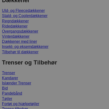
Dækkener
Uld- og Fleecedækkener
Stald- og Coolerdækkener
Regndækkener
Ridedækkener
Overgangsdækkener
Vinterdækkener
Dækkener med liner
Insekt- og eksemdækkener
Tilbehør til dækkener
Trenser og Tilbehør
Trenser
Kandarer
Islænder Trenser
Bid
Pandebånd
Tøjler
Fortøj og hjælpetøjler
Trense tilbehør