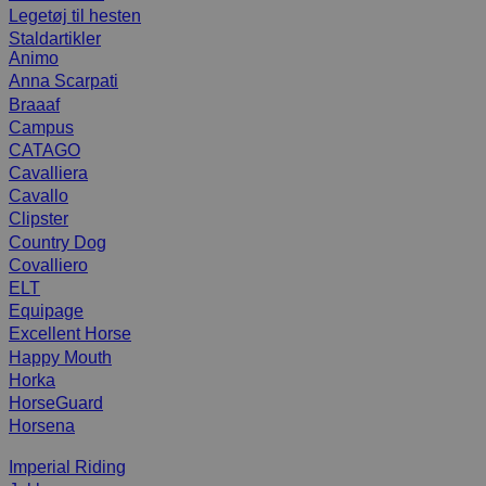
Legetøj til hesten
Staldartikler
Animo
Anna Scarpati
Braaaf
Campus
CATAGO
Cavalliera
Cavallo
Clipster
Country Dog
Covalliero
ELT
Equipage
Excellent Horse
Happy Mouth
Horka
HorseGuard
Horsena
Imperial Riding