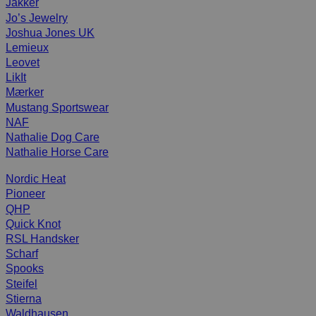
Jakker
Jo’s Jewelry
Joshua Jones UK
Lemieux
Leovet
LikIt
Mærker
Mustang Sportswear
NAF
Nathalie Dog Care
Nathalie Horse Care
Nordic Heat
Pioneer
QHP
Quick Knot
RSL Handsker
Scharf
Spooks
Steifel
Stierna
Waldhausen