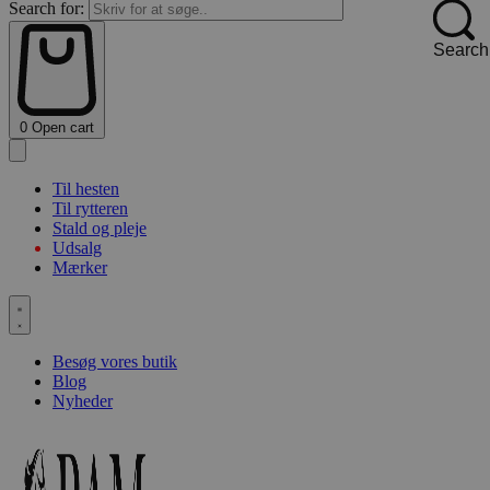
Search for:
Search
0
Open cart
Til hesten
Til rytteren
Stald og pleje
Udsalg
Mærker
Besøg vores butik
Blog
Nyheder