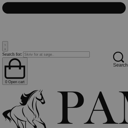
Search for:
Search
0
Open cart