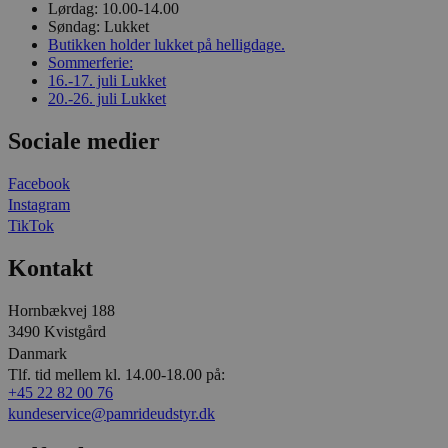
Lørdag:
10.00-14.00
Søndag:
Lukket
Butikken holder lukket på helligdage.
Sommerferie:
16.-17. juli
Lukket
20.-26. juli
Lukket
Sociale medier
Facebook
Instagram
TikTok
Kontakt
Hornbækvej 188
3490 Kvistgård
Danmark
Tlf. tid mellem kl. 14.00-18.00 på:
+45 22 82 00 76
kundeservice@pamrideudstyr.dk