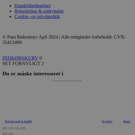
Handelsbetingelser
Returnering & ombytning
Cookie- og privatpolitik
© Pam Rideudstyr ApS 2024 | Alle rettigheder forbeholdt. CVR:
35413499
INDKØBSKURV
0
SET FORNYLIGT
2
Du er måske interesseret i
Fortsæt med at handle
Vis Kurv
Kasse