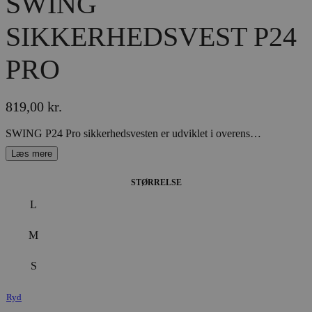
SWING
SIKKERHEDSVEST P24
PRO
819,00
kr.
SWING P24 Pro sikkerhedsvesten er udviklet i overensstemmelse med den nuværende sikkerhedsstandard, EN 1621-2:2014, niveau 2, og tilbyder uovertruffen beskyttelse ved fald fra hest. – CE-godkendt rygsøjlebeskyttelse (overholder motorcykelnorm EN 1621 -2:2014, niveau 2)– 5-lags SWING-Flex beskyttelsespanel– Kun 18 mm tyk– Forbedret ergonomisk snit– Optimal justering takket være velcro i siderne– Kvalitets CMZ lynlås– Elastisk, let og åndbart stof for maksimal bærekomfort SWING vesten beskytter din krop uden at påvirke din rideglæde. Brugen af ​​højteknologiske materialer sikrer maksimal bevægelsesfrihed.
STØRRELSE
L
M
S
Ryd