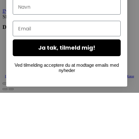
Navn
INDKØBSKURV
0
SET FORNYLIGT
0
Email
Du er måske interesseret i
Ja tak, tilmeld mig!
Ved tilmelding acceptere du at modtage emails med
nyheder
Fortsæt med at handle
Vis Kurv
Kasse