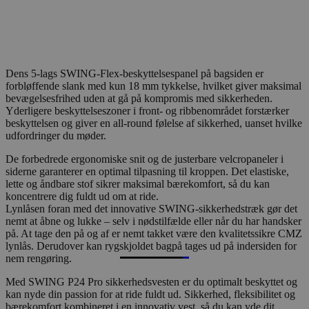
Dens 5-lags SWING-Flex-beskyttelsespanel på bagsiden er
forbløffende slank med kun 18 mm tykkelse, hvilket giver maksimal
bevægelsesfrihed uden at gå på kompromis med sikkerheden.
Yderligere beskyttelseszoner i front- og ribbenområdet forstærker
beskyttelsen og giver en all-round følelse af sikkerhed, uanset hvilke
udfordringer du møder.
De forbedrede ergonomiske snit og de justerbare velcropaneler i
siderne garanterer en optimal tilpasning til kroppen. Det elastiske,
lette og åndbare stof sikrer maksimal bærekomfort, så du kan
koncentrere dig fuldt ud om at ride.
Lynlåsen foran med det innovative SWING-sikkerhedstræk gør det
nemt at åbne og lukke – selv i nødstilfælde eller når du har handsker
på. At tage den på og af er nemt takket være den kvalitetssikre CMZ
lynlås. Derudover kan rygskjoldet bagpå tages ud på indersiden for
nem rengøring.
Med SWING P24 Pro sikkerhedsvesten er du optimalt beskyttet og
kan nyde din passion for at ride fuldt ud. Sikkerhed, fleksibilitet og
bærekomfort kombineret i en innovativ vest, så du kan yde dit