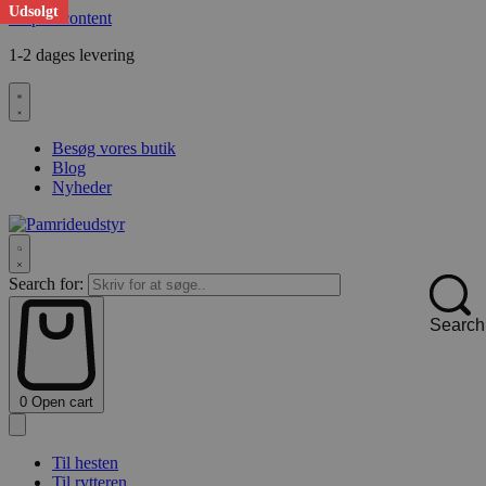
Udsolgt
Skip to content
1-2 dages levering
F
Besøg vores butik
Blog
Nyheder
Search for:
Search
0
Open cart
Til hesten
Til rytteren