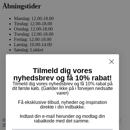
Åbningstider
Mandag:
12.00-18.00
Tirsdag:
12.00-18.00
Onsdag:
12.00-18.00
Torsdag:
12.00-18.00
Fredag:
12.00-18.00
Lørdag:
10.00-14.00
Søndag:
Lukket
Tilmeld dig vores
Handelsbetingelser
Returnering & ombytning
nyhedsbrev og få 10% rabat!
Cookie- og privatpolitik
Tilmeld dig vores nyhedsbrev og få 10% rabat på
dit første køb. (Gælder ikke på i forvejen nedsatte
Handelsbetingelser
varer)
Returnering & ombytning
Cookie- og privatpolitik
Få eksklusive tilbud, nyheder og inspiration
direkte i din indbakke.
Indtast din e-mail herunder og modtag din
© Pam Rideudstyr ApS 2024 | Alle rettigheder forbeholdt. CVR:
rabatkode med det samme.
35413499