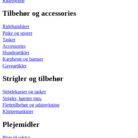
Ridehjelme
Tilbehør og accessories
Ridehandsker
Piske og sporer
Tasker
Accessories
Hundeartikler
Kæpheste og bamser
Gaveartikler
Strigler og tilbehør
Striglekasser og tasker
Strigler, børster mm.
Flettetilbehør og udsmykning
Klippemaskiner
Plejemidler
Pleje til udstyr