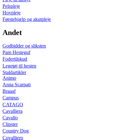
Pelspleje
Hovpleje
Førstehjælp og akutpleje
Andet
Godbidder og sliksten
Pam Hesteguf
Fodertilskud
Legetøj til hesten
Staldartikler
Animo
Anna Scarpati
Braaaf
Campus
CATAGO
Cavalliera
Cavallo
Clipster
Country Dog
Covalliero