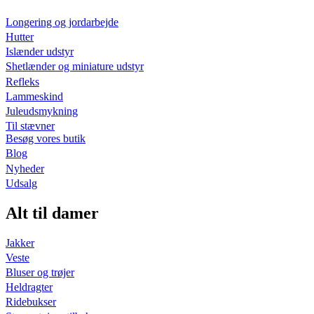
Longering og jordarbejde
Hutter
Islænder udstyr
Shetlænder og miniature udstyr
Refleks
Lammeskind
Juleudsmykning
Til stævner
Besøg vores butik
Blog
Nyheder
Udsalg
Alt til damer
Jakker
Veste
Bluser og trøjer
Heldragter
Ridebukser