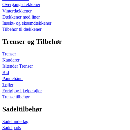
Overgangsdækkener
Vinterdækkener
Dækkener med liner
Insekt- og eksemdækkener
Tilbehør til dækkener
Trenser og Tilbehør
Trenser
Kandarer
Islænder Trenser
Bid
Pandebånd
Tøjler
Fortøj og hjælpetøjler
Trense tilbehør
Sadeltilbehør
Sadelunderlag
Sadelpads