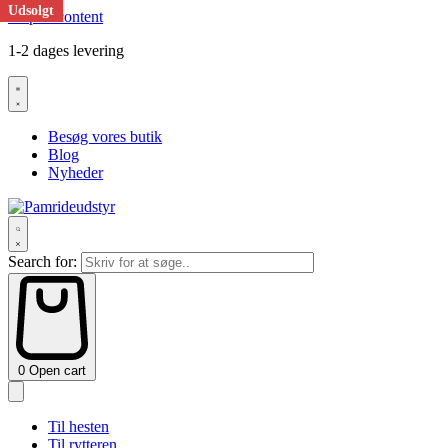
Udsolgt
Skip to content
1-2 dages levering
Besøg vores butik
Blog
Nyheder
Search for:
0
Open cart
Til hesten
Til rytteren