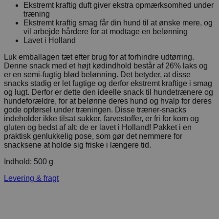
Ekstremt kraftig duft giver ekstra opmærksomhed under
træning
Ekstremt kraftig smag får din hund til at ønske mere, og
vil arbejde hårdere for at modtage en belønning
Lavet i Holland
Luk emballagen tæt efter brug for at forhindre udtørring.
Denne snack med et højt kødindhold består af 26% laks og
er en semi-fugtig blød belønning. Det betyder, at disse
snacks stadig er let fugtige og derfor ekstremt kraftige i smag
og lugt. Derfor er dette den ideelle snack til hundetrænere og
hundeforældre, for at belønne deres hund og hvalp for deres
gode opførsel under træningen. Disse træner-snacks
indeholder ikke tilsat sukker, farvestoffer, er fri for korn og
gluten og bedst af alt; de er lavet i Holland! Pakket i en
praktisk genlukkelig pose, som gør det nemmere for
snacksene at holde sig friske i længere tid.
Indhold: 500 g
Levering & fragt