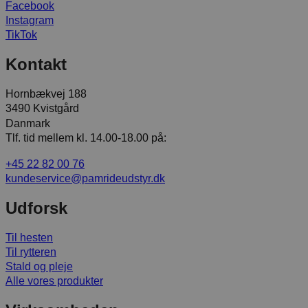
Facebook
Instagram
TikTok
Kontakt
Hornbækvej 188
3490 Kvistgård
Danmark
Tlf. tid mellem kl. 14.00-18.00 på:
+45 22 82 00 76
kundeservice@pamrideudstyr.dk
Udforsk
Til hesten
Til rytteren
Stald og pleje
Alle vores produkter