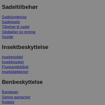
Sadeltilbehør
Sadelunderlag
Sadelpads
Tilbehør til sadel
Stigbøjler og remme
Gjorde
Insektbeskyttelse
Insektmiddel
Insektmasker
Fluepandebånd
Insektdækkener
Benbeskyttelse
Bandager
Spring gamacher
Klokker