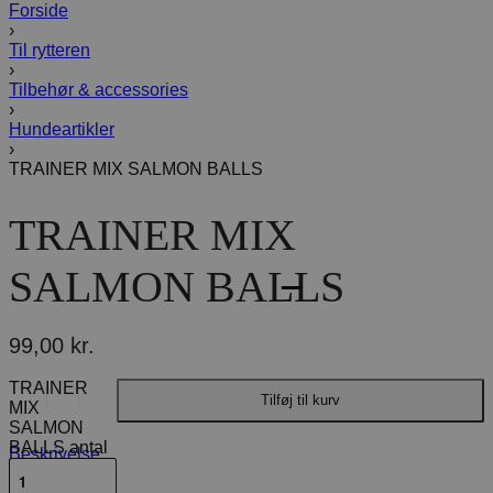
Forside
›
Til rytteren
›
Tilbehør & accessories
›
Hundeartikler
›
TRAINER MIX SALMON BALLS
TRAINER MIX
SALMON BALLS
99,00
kr.
TRAINER
Tilføj til kurv
MIX
SALMON
BALLS antal
Beskrivelse