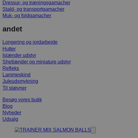
Dressur- og træningsgamacher
Stald- og transportgamacher
Muk- og foldgamacher
andet
Longering og jordarbejde
Hutter
Islænder udstyr
Shetlænder og miniature udstyr
Refleks
Lammeskind
Juleudsmykning
Til stævner
Besøg vores butik
Blog
Nyheder
Udsalg