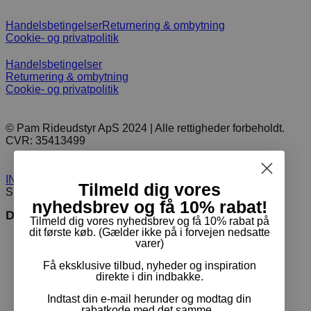
Handelsbetingelser
Returnering & ombytning
Cookie- og privatpolitik
Handelsbetingelser
Returnering & ombytning
Cookie- og privatpolitik
© Pam Rideudstyr ApS 2024 | Alle rettigheder forbeholdt.
CVR: 35413499
INDKØBSKURV
0
Tilmeld dig vores
SET FORNYLIGT
5
nyhedsbrev og få 10% rabat!
Du er måske interesseret i
Tilmeld dig vores nyhedsbrev og få 10% rabat på
dit første køb. (Gælder ikke på i forvejen nedsatte
varer)
Få eksklusive tilbud, nyheder og inspiration
direkte i din indbakke.
Indtast din e-mail herunder og modtag din
rabatkode med det samme.