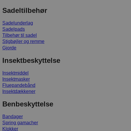
Sadeltilbehør
Sadelunderlag
Sadelpads
Tilbehør til sadel
Stigbøjler og remme
Gjorde
Insektbeskyttelse
Insektmiddel
Insektmasker
Fluepandebånd
Insektdækkener
Benbeskyttelse
Bandager
Spring gamacher
Klokker