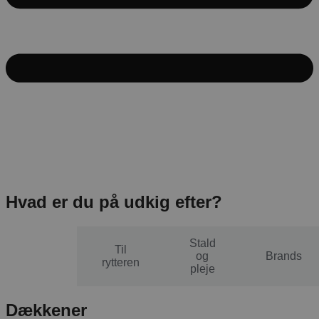
Hvad er du på udkig efter?
Stald
Til
Til
og
Brands
hesten
rytteren
pleje
Dækkener