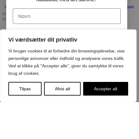
Fortsæt med at handle
Vis Kurv
Kasse
Navn
Email
Vi værdsætter dit privatliv
Vi bruger cookies til at forbedre din browsingoplevelse, vise
Ja tak, tilmeld mig!
personlige annoncer eller indhold og analysere vores trafik.
Ved at klikke på "Accepter alle", giver du samtykke til vores
brug af cookies.
Ved tilmelding acceptere du at modtage emails med
nyheder
Tilpas
Afvis alt
Accepter alt