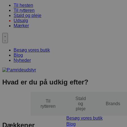
Til hesten
Til rytteren
Stald og pleje
Udsalg
Mærker
Besøg vores butik
Blog
Nyheder
Hvad er du på udkig efter?
Stald
Til
Til
og
Brands
hesten
rytteren
pleje
Besøg vores butik
Dækkener
Blog