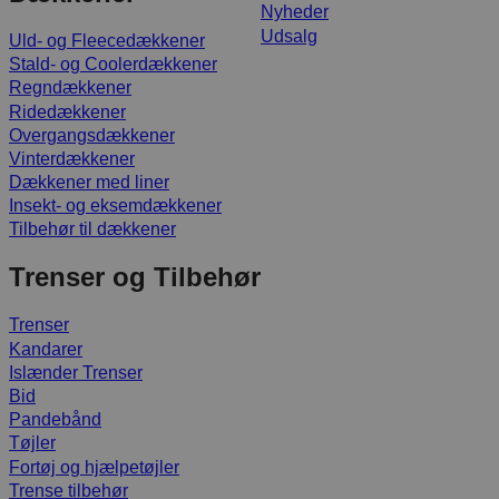
Nyheder
Udsalg
Uld- og Fleecedækkener
Stald- og Coolerdækkener
Regndækkener
Ridedækkener
Overgangsdækkener
Vinterdækkener
Dækkener med liner
Insekt- og eksemdækkener
Tilbehør til dækkener
Trenser og Tilbehør
Trenser
Kandarer
Islænder Trenser
Bid
Pandebånd
Tøjler
Fortøj og hjælpetøjler
Trense tilbehør