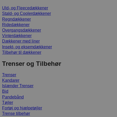
Uld- og Fleecedækkener
Stald- og Coolerdækkener
Regndækkener
Ridedækkener
Overgangsdækkener
Vinterdækkener
Dækkener med liner
Insekt- og eksemdækkener
Tilbehør til dækkener
Trenser og Tilbehør
Trenser
Kandarer
Islænder Trenser
Bid
Pandebånd
Tøjler
Fortøj og hjælpetøjler
Trense tilbehør