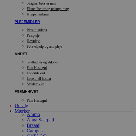
Strigler, børster mm.
Flettetilbehør og udsmykning
Klippemaskiner
PLEJEMIDLER
Pleje til udstyr
Pelspleje
Hovpleje
Førstehjælp og akutpleje
ANDET
Godbidder og sliksten
Pam Hesteguf
Fodertilskud
Legetøj til hesten
Staldartikler
FREMHÆVET
Pam Hesteguf
Udsalg
Mærker
Animo
Anna Scarpati
Braaaf
Campus