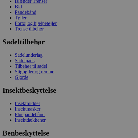
Islænder Trenser
Bid
Pandebånd
Tøjler
Fortøj og hjælpetøjler
Trense tilbehør
Sadeltilbehør
Sadelunderlag
Sadelpads
Tilbehør til sadel
Stigbøjler og remme
Gjorde
Insektbeskyttelse
Insektmiddel
Insektmasker
Fluepandebånd
Insektdækkener
Benbeskyttelse