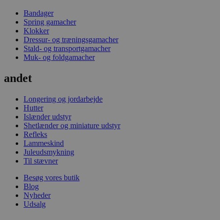
Bandager
Spring gamacher
Klokker
Dressur- og træningsgamacher
Stald- og transportgamacher
Muk- og foldgamacher
andet
Longering og jordarbejde
Hutter
Islænder udstyr
Shetlænder og miniature udstyr
Refleks
Lammeskind
Juleudsmykning
Til stævner
Besøg vores butik
Blog
Nyheder
Udsalg