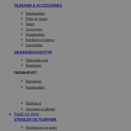
TILBEHØR & ACCESSORIES
Ridehandsker
Piske og sporer
Tasker
Accessories
Hundeartikler
Kæpheste og bamser
Gaveartikler
SIKKERHEDSUDSTYR
Sikkerhedsveste
Ridehjelme
FREMHÆVET
Ridestøvler
Hundeartikler
Ridebukser
Stævnetøj og tilbehør
Stald og pleje
STRIGLER OG TILBEHØR
Striglekasser og tasker