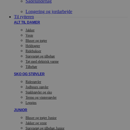
Sadelunderlag
Longering og jordarbejde
Til rytteren
ALT TIL DAMER
Jakker
Veste
Bluser og trøjer
Heldragter
Ridebukser
Stævnetøj og tilbehør
Tøj med elektrisk varme
Tilbehør
SKO OG STØVLER
Ridestøvler
Jodhpurs støvler
Staldstøvler og sko
Termo og vinterstøvler
Leggins
JUNIOR
Bluser og trøjer Junior
Jakker og veste
Stævnetøj og tilbehør Junior