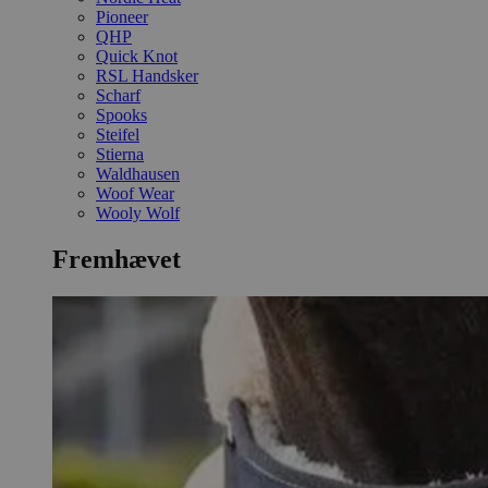
Pioneer
QHP
Quick Knot
RSL Handsker
Scharf
Spooks
Steifel
Stierna
Waldhausen
Woof Wear
Wooly Wolf
Fremhævet