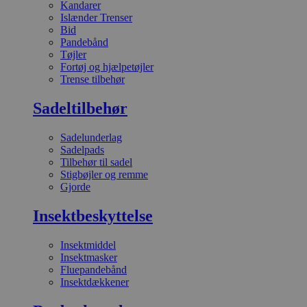
Kandarer
Islænder Trenser
Bid
Pandebånd
Tøjler
Fortøj og hjælpetøjler
Trense tilbehør
Sadeltilbehør
Sadelunderlag
Sadelpads
Tilbehør til sadel
Stigbøjler og remme
Gjorde
Insektbeskyttelse
Insektmiddel
Insektmasker
Fluepandebånd
Insektdækkener