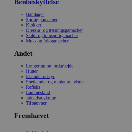
Benbeskyttelse
Bandager
Spring gamacher
Klokker
Dressur- og træningsgamacher
Stald- og transportgamacher
Muk- og foldgamacher
Andet
Longering og jordarbejde
Hutter
Islænder udstyr
Shetlænder og miniature udstyr
Refleks
Lammeskind
Juleudsmykning
Til stævner
Fremhævet