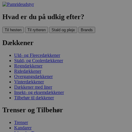
Hvad er du på udkig efter?
Til hesten
Til rytteren
Stald og pleje
Brands
Dækkener
Uld- og Fleecedækkener
Stald- og Coolerdækkener
Regndækkener
Ridedækkener
Overgangsdækkener
Vinterdækkener
Dækkener med liner
Insekt- og eksemdækkener
Tilbehør til dækkener
Trenser og Tilbehør
Trenser
Kandarer