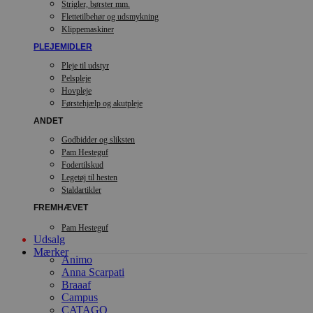
Strigler, børster mm.
Flettetilbehør og udsmykning
Klippemaskiner
PLEJEMIDLER
Pleje til udstyr
Pelspleje
Hovpleje
Førstehjælp og akutpleje
ANDET
Godbidder og sliksten
Pam Hesteguf
Fodertilskud
Legetøj til hesten
Staldartikler
FREMHÆVET
Pam Hesteguf
Udsalg
Mærker
Animo
Anna Scarpati
Braaaf
Campus
CATAGO