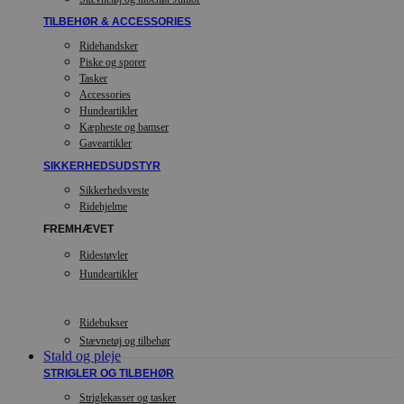
TILBEHØR & ACCESSORIES
Ridehandsker
Piske og sporer
Tasker
Accessories
Hundeartikler
Kæpheste og bamser
Gaveartikler
SIKKERHEDSUDSTYR
Sikkerhedsveste
Ridehjelme
FREMHÆVET
Ridestøvler
Hundeartikler
Ridebukser
Stævnetøj og tilbehør
Stald og pleje
STRIGLER OG TILBEHØR
Striglekasser og tasker