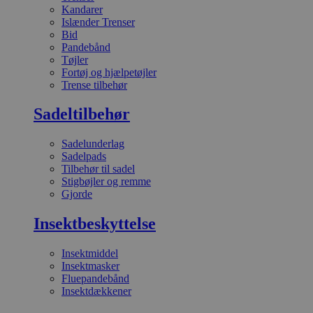
Kandarer
Islænder Trenser
Bid
Pandebånd
Tøjler
Fortøj og hjælpetøjler
Trense tilbehør
Sadeltilbehør
Sadelunderlag
Sadelpads
Tilbehør til sadel
Stigbøjler og remme
Gjorde
Insektbeskyttelse
Insektmiddel
Insektmasker
Fluepandebånd
Insektdækkener