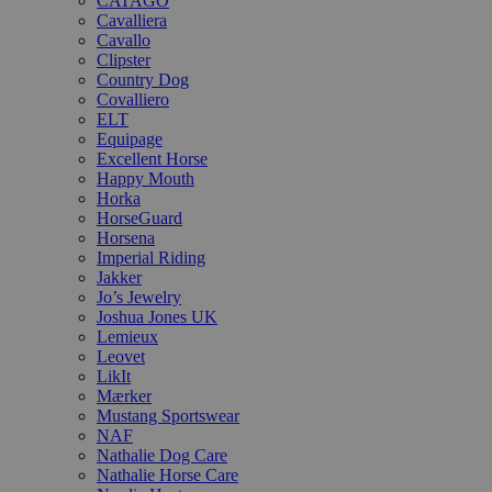
CATAGO
Cavalliera
Cavallo
Clipster
Country Dog
Covalliero
ELT
Equipage
Excellent Horse
Happy Mouth
Horka
HorseGuard
Horsena
Imperial Riding
Jakker
Jo’s Jewelry
Joshua Jones UK
Lemieux
Leovet
LikIt
Mærker
Mustang Sportswear
NAF
Nathalie Dog Care
Nathalie Horse Care