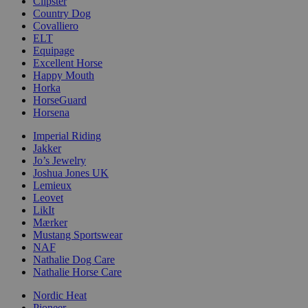
Clipster
Country Dog
Covalliero
ELT
Equipage
Excellent Horse
Happy Mouth
Horka
HorseGuard
Horsena
Imperial Riding
Jakker
Jo’s Jewelry
Joshua Jones UK
Lemieux
Leovet
LikIt
Mærker
Mustang Sportswear
NAF
Nathalie Dog Care
Nathalie Horse Care
Nordic Heat
Pioneer