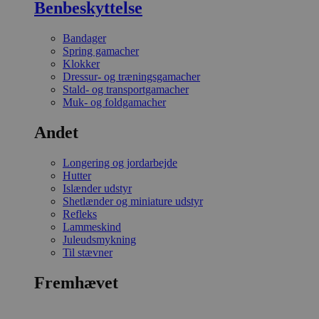
Benbeskyttelse
Bandager
Spring gamacher
Klokker
Dressur- og træningsgamacher
Stald- og transportgamacher
Muk- og foldgamacher
Andet
Longering og jordarbejde
Hutter
Islænder udstyr
Shetlænder og miniature udstyr
Refleks
Lammeskind
Juleudsmykning
Til stævner
Fremhævet