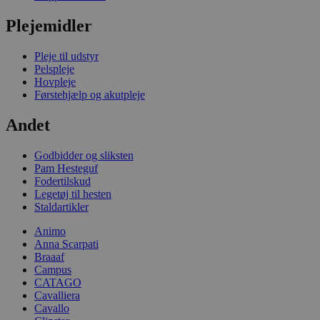
Plejemidler
Pleje til udstyr
Pelspleje
Hovpleje
Førstehjælp og akutpleje
Andet
Godbidder og sliksten
Pam Hesteguf
Fodertilskud
Legetøj til hesten
Staldartikler
Animo
Anna Scarpati
Braaaf
Campus
CATAGO
Cavalliera
Cavallo