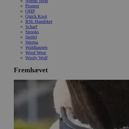
Nordic Heat
Pioneer
QHP
Quick Knot
RSL Handsker
Scharf
Spooks
Steifel
Stierna
Waldhausen
Woof Wear
Wooly Wolf
Fremhævet