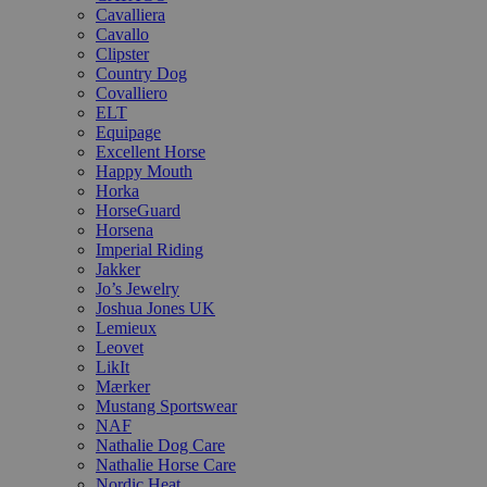
Cavalliera
Cavallo
Clipster
Country Dog
Covalliero
ELT
Equipage
Excellent Horse
Happy Mouth
Horka
HorseGuard
Horsena
Imperial Riding
Jakker
Jo’s Jewelry
Joshua Jones UK
Lemieux
Leovet
LikIt
Mærker
Mustang Sportswear
NAF
Nathalie Dog Care
Nathalie Horse Care
Nordic Heat