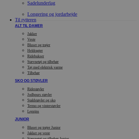
Sadelunderlag
Longering og jordarbejde
Til rytteren
ALT TIL DAMER
Jakker
Veste
Bluser og trøjer
Heldragter
Ridebukser
Stævnetøj og tilbehør
Tøj med elektrisk varme
Tilbehør
SKO OG STØVLER
Ridestøvler
Jodhpurs støvler
Staldstøvler og sko
Termo og vinterstøvler
Leggins
JUNIOR
Bluser og trøjer Junior
Jakker og veste
Stævnetøj og tilbehør Junior