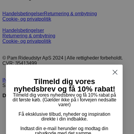
Handelsbetingelser
Returnering & ombytning
Cookie- og privatpolitik
Handelsbetingelser
Returnering & ombytning
Cookie- og privatpolitik
© Pam Rideudstyr ApS 2024 | Alle rettigheder forbeholdt.
CVR: 35413499
Tilmeld dig vores
INDKØBSKURV
0
SET FORNYLIGT
1
nyhedsbrev og få 10% rabat!
Tilmeld dig vores nyhedsbrev og få 10% rabat på
Du er måske interesseret i
dit første køb. (Gælder ikke på i forvejen nedsatte
varer)
Få eksklusive tilbud, nyheder og inspiration
direkte i din indbakke.
Indtast din e-mail herunder og modtag din
rabatkode med det samme.