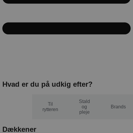
Hvad er du på udkig efter?
Stald
Til
Til
og
Brands
hesten
rytteren
pleje
Dækkener