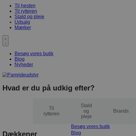
Til hesten
Til rytteren
Stald og pleje
Udsalg
Mærker
Besøg vores butik
Blog
Nyheder
Hvad er du på udkig efter?
Stald
Til
Til
og
Brands
hesten
rytteren
pleje
Besøg vores butik
Dækkener
Blog