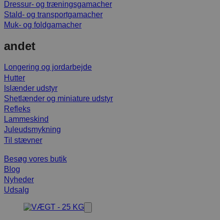
Dressur- og træningsgamacher
Stald- og transportgamacher
Muk- og foldgamacher
andet
Longering og jordarbejde
Hutter
Islænder udstyr
Shetlænder og miniature udstyr
Refleks
Lammeskind
Juleudsmykning
Til stævner
Besøg vores butik
Blog
Nyheder
Udsalg