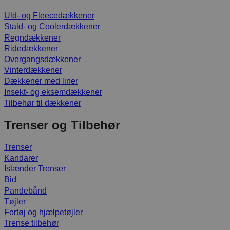
Uld- og Fleecedækkener
Stald- og Coolerdækkener
Regndækkener
Ridedækkener
Overgangsdækkener
Vinterdækkener
Dækkener med liner
Insekt- og eksemdækkener
Tilbehør til dækkener
Trenser og Tilbehør
Trenser
Kandarer
Islænder Trenser
Bid
Pandebånd
Tøjler
Fortøj og hjælpetøjler
Trense tilbehør