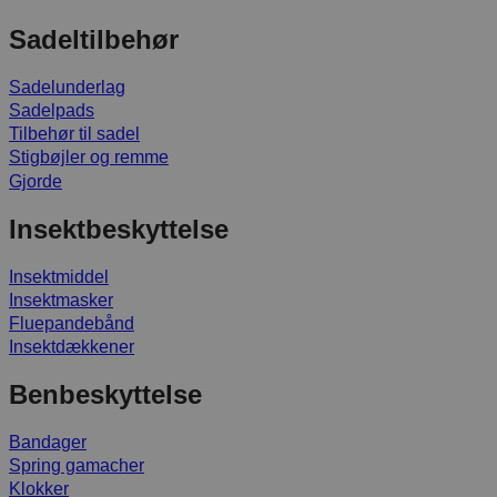
Sadeltilbehør
Sadelunderlag
Sadelpads
Tilbehør til sadel
Stigbøjler og remme
Gjorde
Insektbeskyttelse
Insektmiddel
Insektmasker
Fluepandebånd
Insektdækkener
Benbeskyttelse
Bandager
Spring gamacher
Klokker