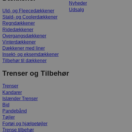
Nyheder
Udsalg
Uld- og Fleecedækkener
Stald- og Coolerdækkener
Regndækkener
Ridedækkener
Overgangsdækkener
Vinterdækkener
Dækkener med liner
Insekt- og eksemdækkener
Tilbehør til dækkener
Trenser og Tilbehør
Trenser
Kandarer
Islænder Trenser
Bid
Pandebånd
Tøjler
Fortøj og hjælpetøjler
Trense tilbehør