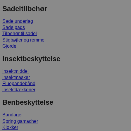
Sadeltilbehør
Sadelunderlag
Sadelpads
Tilbehør til sadel
Stigbøjler og remme
Gjorde
Insektbeskyttelse
Insektmiddel
Insektmasker
Fluepandebånd
Insektdækkener
Benbeskyttelse
Bandager
Spring gamacher
Klokker