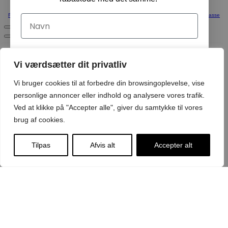
Fortsæt med at handle
Vis Kurv
Kasse
Navn
Email
Vi værdsætter dit privatliv
Vi bruger cookies til at forbedre din browsingoplevelse, vise
Ja tak, tilmeld mig!
personlige annoncer eller indhold og analysere vores trafik.
Ved at klikke på "Accepter alle", giver du samtykke til vores
brug af cookies.
Ved tilmelding acceptere du at modtage emails med
nyheder
Tilpas
Afvis alt
Accepter alt