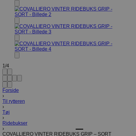
1
/
4
Forside
›
Til rytteren
›
Tøj
›
Ridebukser
›
COVALLIERO VINTER RIDEBUKS GRIP – SORT