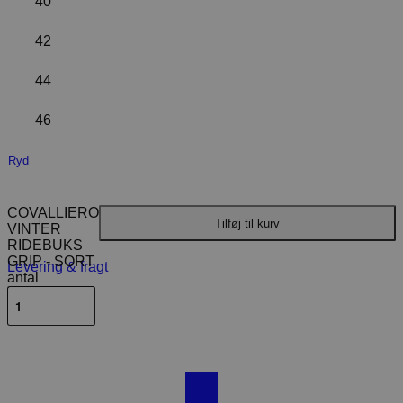
40
42
44
46
Ryd
COVALLIERO
Tilføj til kurv
VINTER
RIDEBUKS
GRIP - SORT
Levering & fragt
antal