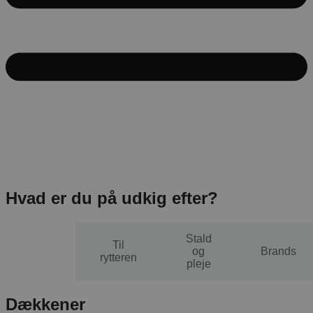
Hvad er du på udkig efter?
Stald
Til
Til
og
Brands
hesten
rytteren
pleje
Dækkener