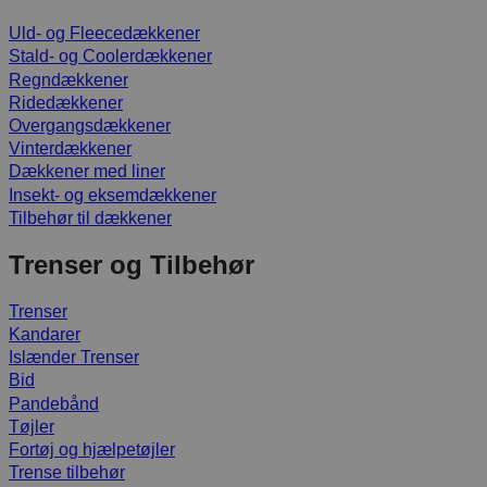
Uld- og Fleecedækkener
Stald- og Coolerdækkener
Regndækkener
Ridedækkener
Overgangsdækkener
Vinterdækkener
Dækkener med liner
Insekt- og eksemdækkener
Tilbehør til dækkener
Trenser og Tilbehør
Trenser
Kandarer
Islænder Trenser
Bid
Pandebånd
Tøjler
Fortøj og hjælpetøjler
Trense tilbehør