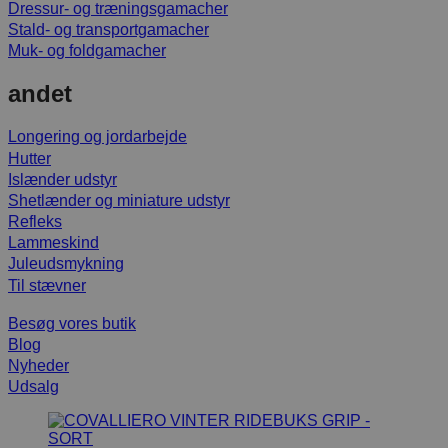
Dressur- og træningsgamacher
Stald- og transportgamacher
Muk- og foldgamacher
andet
Longering og jordarbejde
Hutter
Islænder udstyr
Shetlænder og miniature udstyr
Refleks
Lammeskind
Juleudsmykning
Til stævner
Besøg vores butik
Blog
Nyheder
Udsalg