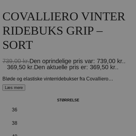
COVALLIERO VINTER
RIDEBUKS GRIP –
SORT
739,00
kr.
Den oprindelige pris var: 739,00 kr..
369,50
kr.
Den aktuelle pris er: 369,50 kr..
Bløde og elastiske vinterridebukser fra Covalliero. Lavet i et softshell-lignende materiale med varm foring på indersiden. Ridebuksen er højtaljet og giver derfor en god støtte Fremstillet i mikrofibermateriale som gør dem super lette og behagelige at have på, samtidigt med at de er åndbare og varmeregulerende. Med praktiske sidelommer med plads til mobiltelefon.
STØRRELSE
36
38