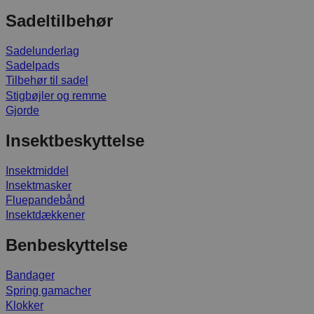
Sadeltilbehør
Sadelunderlag
Sadelpads
Tilbehør til sadel
Stigbøjler og remme
Gjorde
Insektbeskyttelse
Insektmiddel
Insektmasker
Fluepandebånd
Insektdækkener
Benbeskyttelse
Bandager
Spring gamacher
Klokker