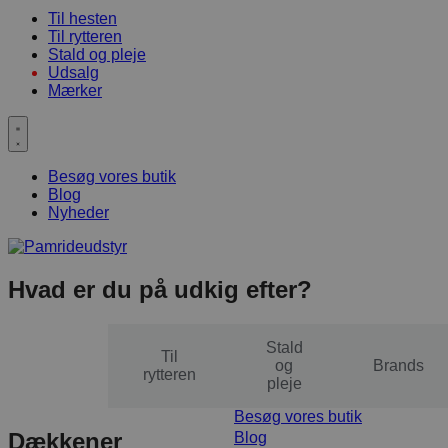
Til hesten
Til rytteren
Stald og pleje
Udsalg
Mærker
Besøg vores butik
Blog
Nyheder
Hvad er du på udkig efter?
Stald
Til
Til
og
Brands
hesten
rytteren
pleje
Besøg vores butik
Dækkener
Blog