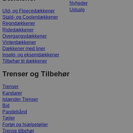
Nyheder
Udsalg
Uld- og Fleecedækkener
Stald- og Coolerdækkener
Regndækkener
Ridedækkener
Overgangsdækkener
Vinterdækkener
Dækkener med liner
Insekt- og eksemdækkener
Tilbehør til dækkener
Trenser og Tilbehør
Trenser
Kandarer
Islænder Trenser
Bid
Pandebånd
Tøjler
Fortøj og hjælpetøjler
Trense tilbehør