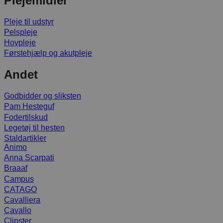
Plejemidler
Pleje til udstyr
Pelspleje
Hovpleje
Førstehjælp og akutpleje
Andet
Godbidder og sliksten
Pam Hesteguf
Fodertilskud
Legetøj til hesten
Staldartikler
Animo
Anna Scarpati
Braaaf
Campus
CATAGO
Cavalliera
Cavallo
Clipster