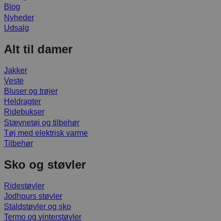
Blog
Nyheder
Udsalg
Alt til damer
Jakker
Veste
Bluser og trøjer
Heldragter
Ridebukser
Stævnetøj og tilbehør
Tøj med elektrisk varme
Tilbehør
Sko og støvler
Ridestøvler
Jodhpurs støvler
Staldstøvler og sko
Termo og vinterstøvler