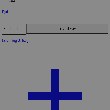
165
Ryd
CATAGO
Tilføj til kurv
JASON
2.0
-
Levering & fragt
200
GR.
antal