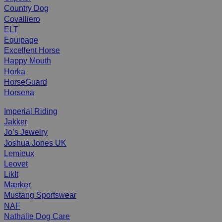
Country Dog
Covalliero
ELT
Equipage
Excellent Horse
Happy Mouth
Horka
HorseGuard
Horsena
Imperial Riding
Jakker
Jo’s Jewelry
Joshua Jones UK
Lemieux
Leovet
LikIt
Mærker
Mustang Sportswear
NAF
Nathalie Dog Care