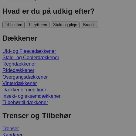
Hvad er du på udkig efter?
Til hesten
Til rytteren
Stald og pleje
Brands
Dækkener
Uld- og Fleecedækkener
Stald- og Coolerdækkener
Regndækkener
Ridedækkener
Overgangsdækkener
Vinterdækkener
Dækkener med liner
Insekt- og eksemdækkener
Tilbehør til dækkener
Trenser og Tilbehør
Trenser
Kandarer