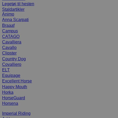
Legetøj til hesten
Staldartikler
Animo
Anna Scarpati
Braaaf
Campus
CATAGO
Cavalliera
Cavallo
Clipster
Country Dog
Covalliero
ELT
Equipage
Excellent Horse
Happy Mouth
Horka
HorseGuard
Horsena
Imperial Riding