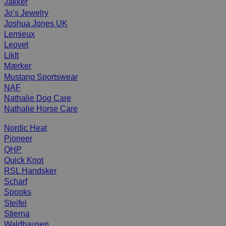
Jakker
Jo’s Jewelry
Joshua Jones UK
Lemieux
Leovet
LikIt
Mærker
Mustang Sportswear
NAF
Nathalie Dog Care
Nathalie Horse Care
Nordic Heat
Pioneer
QHP
Quick Knot
RSL Handsker
Scharf
Spooks
Steifel
Stierna
Waldhausen