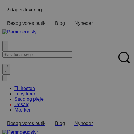
Skip
1-2 dages levering
F
to
content
Besøg vores butik
Blog
Nyheder
Search
for:
Sear
Open
0
cart
Til hesten
Til rytteren
Stald og pleje
Udsalg
Mærker
Besøg vores butik
Blog
Nyheder