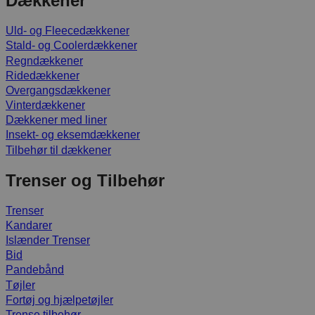
Dækkener
Uld- og Fleecedækkener
Stald- og Coolerdækkener
Regndækkener
Ridedækkener
Overgangsdækkener
Vinterdækkener
Dækkener med liner
Insekt- og eksemdækkener
Tilbehør til dækkener
Trenser og Tilbehør
Trenser
Kandarer
Islænder Trenser
Bid
Pandebånd
Tøjler
Fortøj og hjælpetøjler
Trense tilbehør