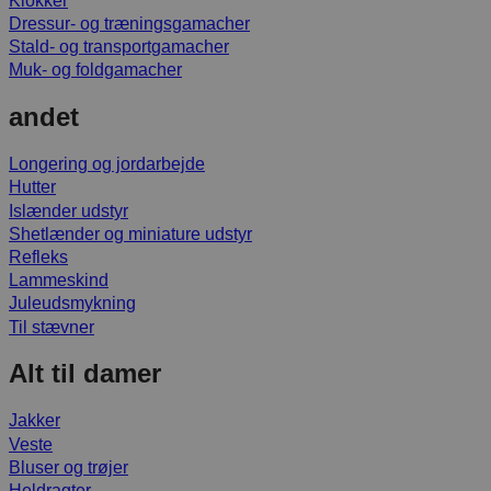
Klokker
Dressur- og træningsgamacher
Stald- og transportgamacher
Muk- og foldgamacher
andet
Longering og jordarbejde
Hutter
Islænder udstyr
Shetlænder og miniature udstyr
Refleks
Lammeskind
Juleudsmykning
Til stævner
Alt til damer
Jakker
Veste
Bluser og trøjer
Heldragter