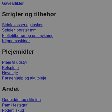
Gaveartikler
Strigler og tilbehør
Striglekasser og tasker
Strigler, børster mm.
Flettetilbehør og udsmykning
Klippemaskiner
Plejemidler
Pleje til udstyr
Pelspleje
Hovpleje
Førstehjælp og akutpleje
Andet
Godbidder og sliksten
Pam Hesteguf
Fodertilskud