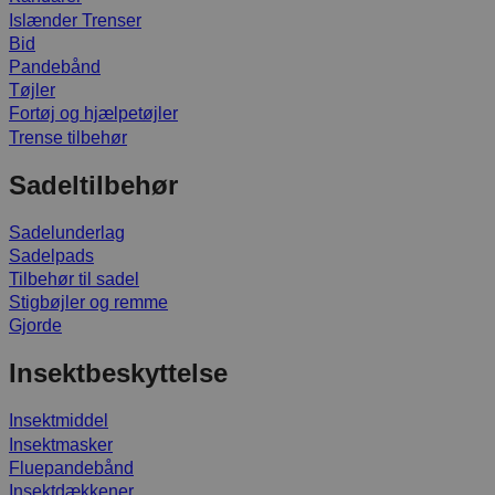
Islænder Trenser
Bid
Pandebånd
Tøjler
Fortøj og hjælpetøjler
Trense tilbehør
Sadeltilbehør
Sadelunderlag
Sadelpads
Tilbehør til sadel
Stigbøjler og remme
Gjorde
Insektbeskyttelse
Insektmiddel
Insektmasker
Fluepandebånd
Insektdækkener