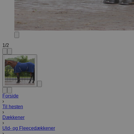
1
/
2
Forside
›
Til hesten
›
Dækkener
›
Uld- og Fleecedækkener
›