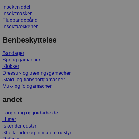
Insektmiddel
Insektmasker
Fluepandebånd
Insektdækkener
Benbeskyttelse
Bandager
Spring gamacher
Klokker
Dressur- og træningsgamacher
Stald- og transportgamacher
Muk- og foldgamacher
andet
Longering og jordarbejde
Hutter
Islænder udstyr
Shetlænder og miniature udstyr