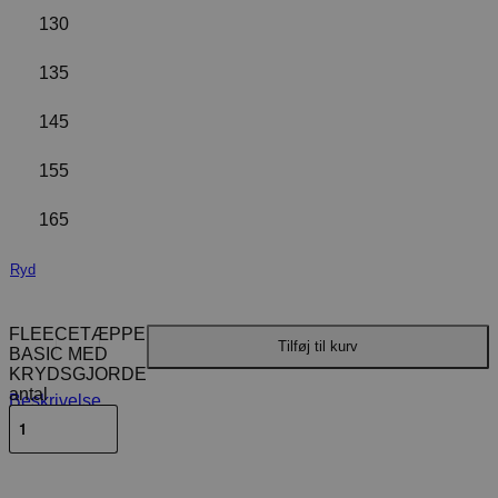
130
135
145
155
165
Ryd
FLEECETÆPPE
Tilføj til kurv
BASIC MED
KRYDSGJORDE
antal
Beskrivelse