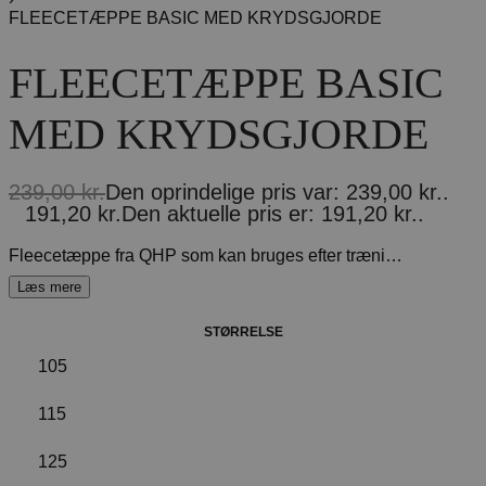
FLEECETÆPPE BASIC MED KRYDSGJORDE
FLEECETÆPPE BASIC
MED KRYDSGJORDE
239,00
kr.
Den oprindelige pris var: 239,00 kr..
191,20
kr.
Den aktuelle pris er: 191,20 kr..
Fleecetæppe fra QHP som kan bruges efter træning. Et fantastisk basistæppe, der absorberer fugt godt og har en dobbelt frontlukning og krydsgjorde.
STØRRELSE
105
115
125