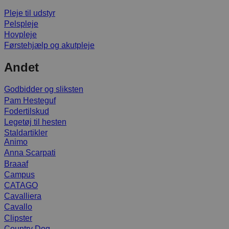
Pleje til udstyr
Pelspleje
Hovpleje
Førstehjælp og akutpleje
Andet
Godbidder og sliksten
Pam Hesteguf
Fodertilskud
Legetøj til hesten
Staldartikler
Animo
Anna Scarpati
Braaaf
Campus
CATAGO
Cavalliera
Cavallo
Clipster
Country Dog