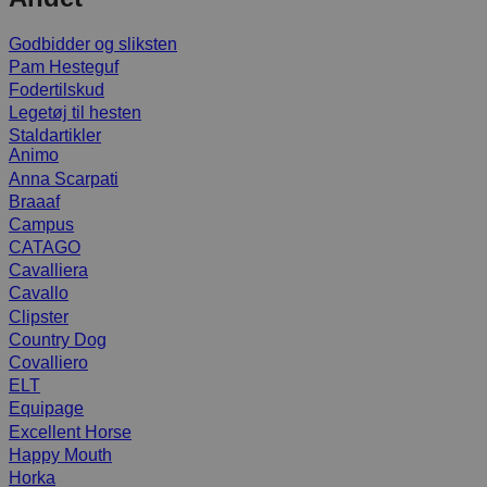
Godbidder og sliksten
Pam Hesteguf
Fodertilskud
Legetøj til hesten
Staldartikler
Animo
Anna Scarpati
Braaaf
Campus
CATAGO
Cavalliera
Cavallo
Clipster
Country Dog
Covalliero
ELT
Equipage
Excellent Horse
Happy Mouth
Horka