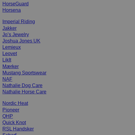
HorseGuard
Horsena
Imperial Riding
Jakker
Jo’s Jewelry
Joshua Jones UK
Lemieux
Leovet
LikIt
Mærker
Mustang Sportswear
NAF
Nathalie Dog Care
Nathalie Horse Care
Nordic Heat
Pioneer
QHP
Quick Knot
RSL Handsker