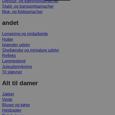
Dressur- og træningsgamacher
Stald- og transportgamacher
Muk- og foldgamacher
andet
Longering og jordarbejde
Hutter
Islænder udstyr
Shetlænder og miniature udstyr
Refleks
Lammeskind
Juleudsmykning
Til stævner
Alt til damer
Jakker
Veste
Bluser og trøjer
Heldragter