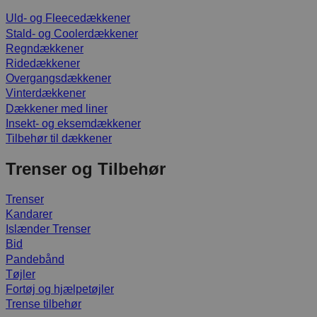
Uld- og Fleecedækkener
Stald- og Coolerdækkener
Regndækkener
Ridedækkener
Overgangsdækkener
Vinterdækkener
Dækkener med liner
Insekt- og eksemdækkener
Tilbehør til dækkener
Trenser og Tilbehør
Trenser
Kandarer
Islænder Trenser
Bid
Pandebånd
Tøjler
Fortøj og hjælpetøjler
Trense tilbehør