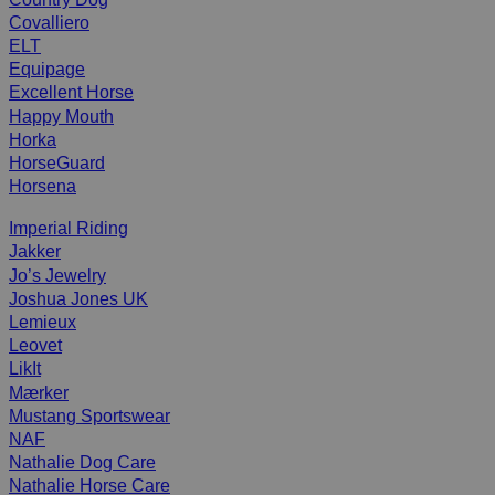
Covalliero
ELT
Equipage
Excellent Horse
Happy Mouth
Horka
HorseGuard
Horsena
Imperial Riding
Jakker
Jo’s Jewelry
Joshua Jones UK
Lemieux
Leovet
LikIt
Mærker
Mustang Sportswear
NAF
Nathalie Dog Care
Nathalie Horse Care