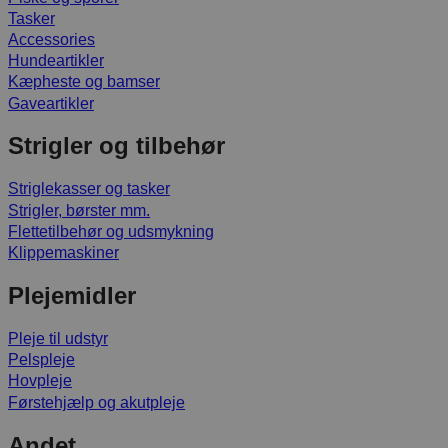
Tasker
Accessories
Hundeartikler
Kæpheste og bamser
Gaveartikler
Strigler og tilbehør
Striglekasser og tasker
Strigler, børster mm.
Flettetilbehør og udsmykning
Klippemaskiner
Plejemidler
Pleje til udstyr
Pelspleje
Hovpleje
Førstehjælp og akutpleje
Andet