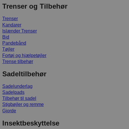
Trenser og Tilbehør
Trenser
Kandarer
Islænder Trenser
Bid
Pandebånd
Tøjler
Fortøj og hjælpetøjler
Trense tilbehør
Sadeltilbehør
Sadelunderlag
Sadelpads
Tilbehør til sadel
Stigbøjler og remme
Gjorde
Insektbeskyttelse