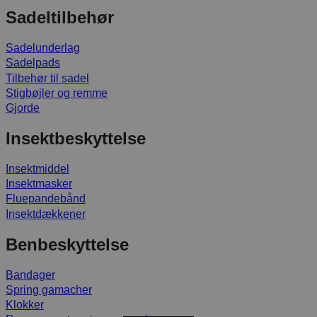
Sadeltilbehør
Sadelunderlag
Sadelpads
Tilbehør til sadel
Stigbøjler og remme
Gjorde
Insektbeskyttelse
Insektmiddel
Insektmasker
Fluepandebånd
Insektdækkener
Benbeskyttelse
Bandager
Spring gamacher
Klokker