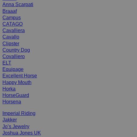
Anna Scarpati
Braaaf
Campus
CATAGO
Cavalliera
Cavallo
Clipster
Country Dog
Covalliero
ELT
Equipage
Excellent Horse
Happy Mouth
Horka
HorseGuard
Horsena
Imperial Riding
Jakker
Jo’s Jewelry
Joshua Jones UK