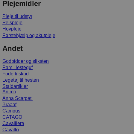
Plejemidler
Pleje til udstyr
Pelspleje
Hovpleje
Førstehjælp og akutpleje
Andet
Godbidder og sliksten
Pam Hesteguf
Fodertilskud
Legetøj til hesten
Staldartikler
Animo
Anna Scarpati
Braaaf
Campus
CATAGO
Cavalliera
Cavallo