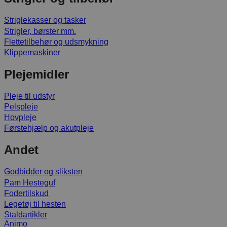
Striglekasser og tasker
Strigler, børster mm.
Flettetilbehør og udsmykning
Klippemaskiner
Plejemidler
Pleje til udstyr
Pelspleje
Hovpleje
Førstehjælp og akutpleje
Andet
Godbidder og sliksten
Pam Hesteguf
Fodertilskud
Legetøj til hesten
Staldartikler
Animo