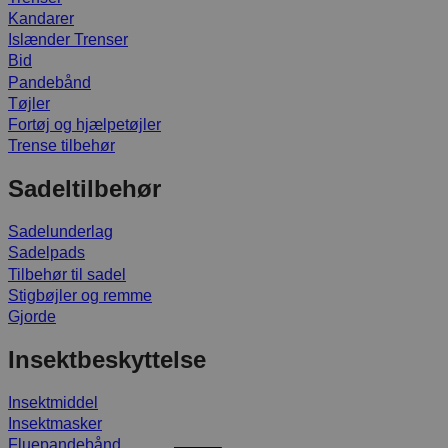
Kandarer
Islænder Trenser
Bid
Pandebånd
Tøjler
Fortøj og hjælpetøjler
Trense tilbehør
Sadeltilbehør
Sadelunderlag
Sadelpads
Tilbehør til sadel
Stigbøjler og remme
Gjorde
Insektbeskyttelse
Insektmiddel
Insektmasker
Fluepandebånd