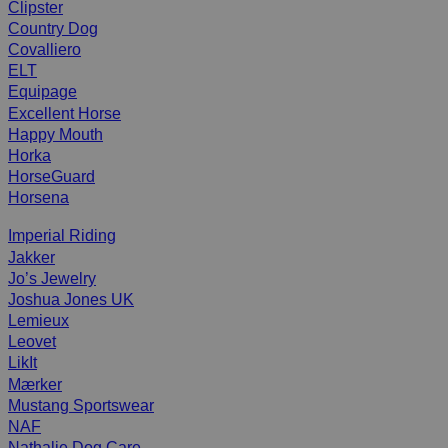
Clipster
Country Dog
Covalliero
ELT
Equipage
Excellent Horse
Happy Mouth
Horka
HorseGuard
Horsena
Imperial Riding
Jakker
Jo’s Jewelry
Joshua Jones UK
Lemieux
Leovet
LikIt
Mærker
Mustang Sportswear
NAF
Nathalie Dog Care