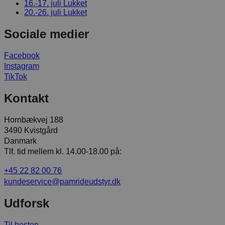
16.-17. juli
Lukket
20.-26. juli
Lukket
Sociale medier
Facebook
Instagram
TikTok
Kontakt
Hornbækvej 188
3490 Kvistgård
Danmark
Tlf. tid mellem kl. 14.00-18.00 på:
+45 22 82 00 76
kundeservice@pamrideudstyr.dk
Udforsk
Til hesten