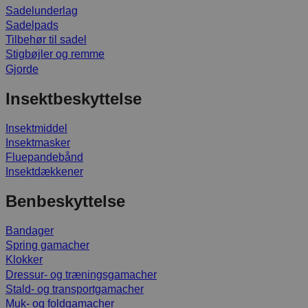
Sadelunderlag
Sadelpads
Tilbehør til sadel
Stigbøjler og remme
Gjorde
Insektbeskyttelse
Insektmiddel
Insektmasker
Fluepandebånd
Insektdækkener
Benbeskyttelse
Bandager
Spring gamacher
Klokker
Dressur- og træningsgamacher
Stald- og transportgamacher
Muk- og foldgamacher