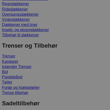
Regndækkener
Ridedækkener
Overgangsdækkener
Vinterdækkener
Dækkener med liner
Insekt- og eksemdækkener
Tilbehør til dækkener
Trenser og Tilbehør
Trenser
Kandarer
Islænder Trenser
Bid
Pandebånd
Tøjler
Fortøj og hjælpetøjler
Trense tilbehør
Sadeltilbehør