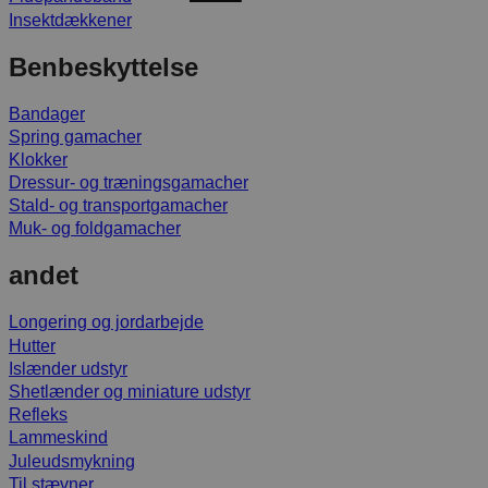
Insektdækkener
Benbeskyttelse
Bandager
Spring gamacher
Klokker
Dressur- og træningsgamacher
Stald- og transportgamacher
Muk- og foldgamacher
andet
Longering og jordarbejde
Hutter
Islænder udstyr
Shetlænder og miniature udstyr
Refleks
Lammeskind
Juleudsmykning
Til stævner