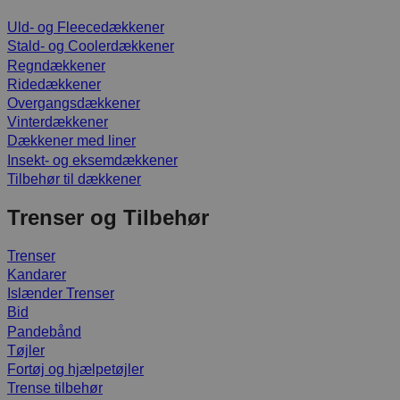
Uld- og Fleecedækkener
Stald- og Coolerdækkener
Regndækkener
Ridedækkener
Overgangsdækkener
Vinterdækkener
Dækkener med liner
Insekt- og eksemdækkener
Tilbehør til dækkener
Trenser og Tilbehør
Trenser
Kandarer
Islænder Trenser
Bid
Pandebånd
Tøjler
Fortøj og hjælpetøjler
Trense tilbehør