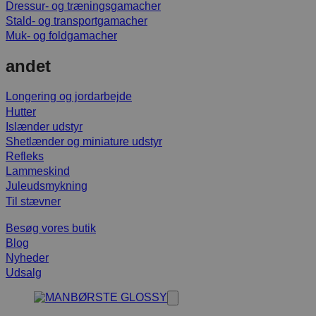
Dressur- og træningsgamacher
Stald- og transportgamacher
Muk- og foldgamacher
andet
Longering og jordarbejde
Hutter
Islænder udstyr
Shetlænder og miniature udstyr
Refleks
Lammeskind
Juleudsmykning
Til stævner
Besøg vores butik
Blog
Nyheder
Udsalg