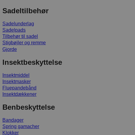
Sadeltilbehør
Sadelunderlag
Sadelpads
Tilbehør til sadel
Stigbøjler og remme
Gjorde
Insektbeskyttelse
Insektmiddel
Insektmasker
Fluepandebånd
Insektdækkener
Benbeskyttelse
Bandager
Spring gamacher
Klokker