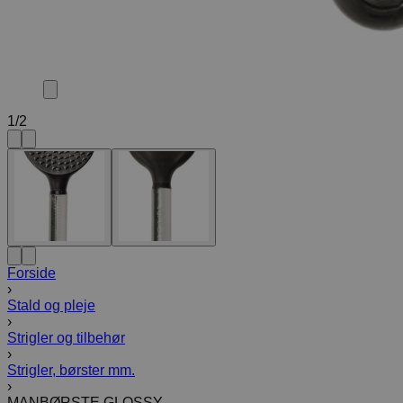
1
/
2
Forside
›
Stald og pleje
›
Strigler og tilbehør
›
Strigler, børster mm.
›
MANBØRSTE GLOSSY