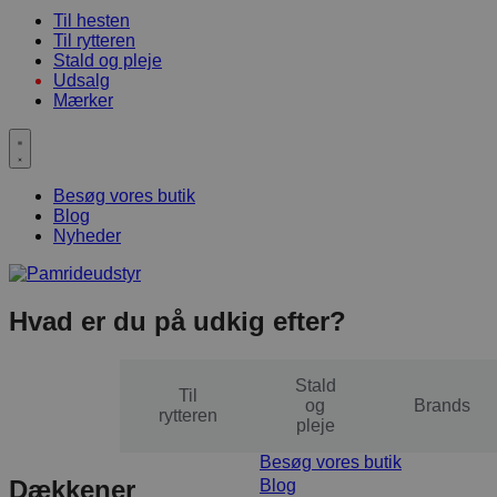
Til hesten
Til rytteren
Stald og pleje
Udsalg
Mærker
Besøg vores butik
Blog
Nyheder
Hvad er du på udkig efter?
Stald
Til
Til
og
Brands
hesten
rytteren
pleje
Besøg vores butik
Dækkener
Blog