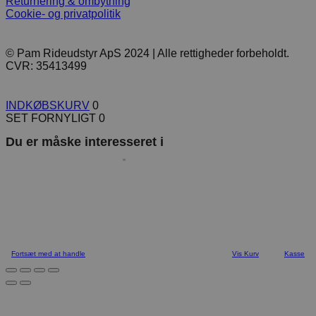
Returnering & ombytning
Cookie- og privatpolitik
© Pam Rideudstyr ApS 2024 | Alle rettigheder forbeholdt.
CVR: 35413499
INDKØBSKURV
0
SET FORNYLIGT
0
Du er måske interesseret i
Fortsæt med at handle
Vis Kurv
Kasse