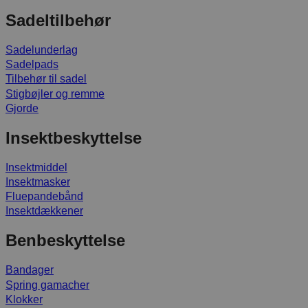
Sadeltilbehør
Sadelunderlag
Sadelpads
Tilbehør til sadel
Stigbøjler og remme
Gjorde
Insektbeskyttelse
Insektmiddel
Insektmasker
Fluepandebånd
Insektdækkener
Benbeskyttelse
Bandager
Spring gamacher
Klokker