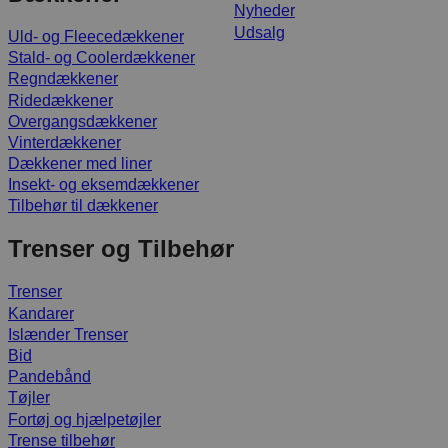
Nyheder
Udsalg
Uld- og Fleecedækkener
Stald- og Coolerdækkener
Regndækkener
Ridedækkener
Overgangsdækkener
Vinterdækkener
Dækkener med liner
Insekt- og eksemdækkener
Tilbehør til dækkener
Trenser og Tilbehør
Trenser
Kandarer
Islænder Trenser
Bid
Pandebånd
Tøjler
Fortøj og hjælpetøjler
Trense tilbehør