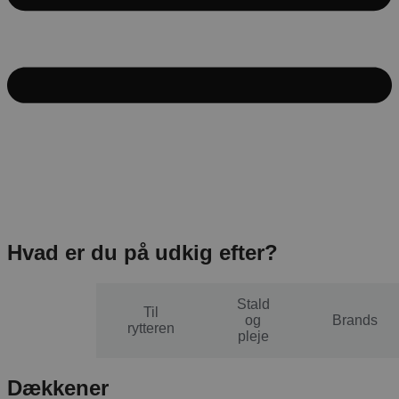
Hvad er du på udkig efter?
Stald
Til
Til
og
Brands
hesten
rytteren
pleje
Dækkener