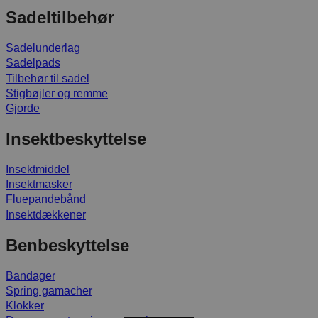
Sadeltilbehør
Sadelunderlag
Sadelpads
Tilbehør til sadel
Stigbøjler og remme
Gjorde
Insektbeskyttelse
Insektmiddel
Insektmasker
Fluepandebånd
Insektdækkener
Benbeskyttelse
Bandager
Spring gamacher
Klokker