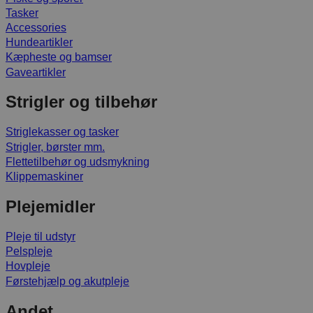
Tasker
Accessories
Hundeartikler
Kæpheste og bamser
Gaveartikler
Strigler og tilbehør
Striglekasser og tasker
Strigler, børster mm.
Flettetilbehør og udsmykning
Klippemaskiner
Plejemidler
Pleje til udstyr
Pelspleje
Hovpleje
Førstehjælp og akutpleje
Andet