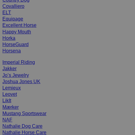
Covalliero
ELT
Equipage
Excellent Horse
Happy Mouth
Horka
HorseGuard
Horsena
Imperial Riding
Jakker
Jo’s Jewelry
Joshua Jones UK
Lemieux
Leovet
LikIt
Mærker
Mustang Sportswear
NAF
Nathalie Dog Care
Nathalie Horse Care