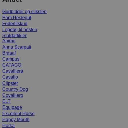
Godbidder og sliksten
Pam Hesteguf
Fodertilskud
Legetøj til hesten
Staldartikler
Animo
Anna Scarpati
Braaaf
Campus
CATAGO
Cavalliera
Cavallo
Clipster
Country Dog
Covalliero
ELT
Equipage
Excellent Horse
Happy Mouth
Horka