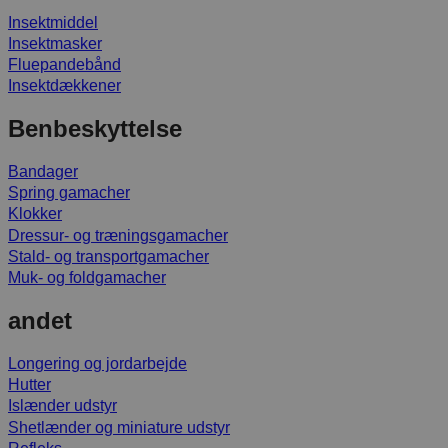
Insektmiddel
Insektmasker
Fluepandebånd
Insektdækkener
Benbeskyttelse
Bandager
Spring gamacher
Klokker
Dressur- og træningsgamacher
Stald- og transportgamacher
Muk- og foldgamacher
andet
Longering og jordarbejde
Hutter
Islænder udstyr
Shetlænder og miniature udstyr