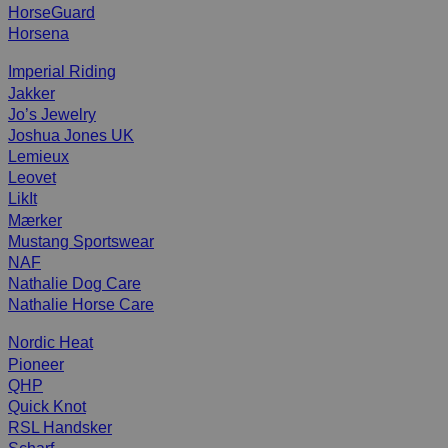
HorseGuard
Horsena
Imperial Riding
Jakker
Jo’s Jewelry
Joshua Jones UK
Lemieux
Leovet
LikIt
Mærker
Mustang Sportswear
NAF
Nathalie Dog Care
Nathalie Horse Care
Nordic Heat
Pioneer
QHP
Quick Knot
RSL Handsker