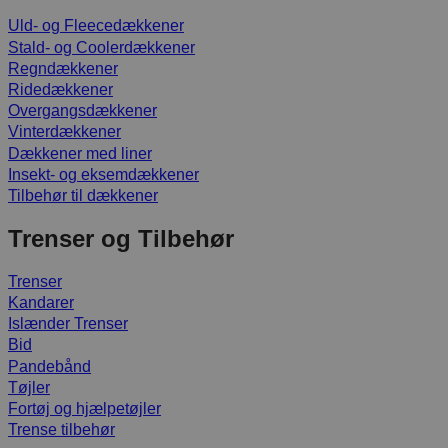
Uld- og Fleecedækkener
Stald- og Coolerdækkener
Regndækkener
Ridedækkener
Overgangsdækkener
Vinterdækkener
Dækkener med liner
Insekt- og eksemdækkener
Tilbehør til dækkener
Trenser og Tilbehør
Trenser
Kandarer
Islænder Trenser
Bid
Pandebånd
Tøjler
Fortøj og hjælpetøjler
Trense tilbehør