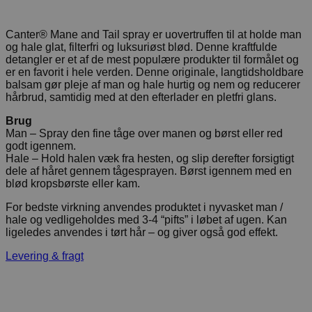
Canter® Mane and Tail spray er uovertruffen til at holde man
og hale glat, filterfri og luksuriøst blød. Denne kraftfulde
detangler er et af de mest populære produkter til formålet og
er en favorit i hele verden. Denne originale, langtidsholdbare
balsam gør pleje af man og hale hurtig og nem og reducerer
hårbrud, samtidig med at den efterlader en pletfri glans.
Brug
Man – Spray den fine tåge over manen og børst eller red
godt igennem.
Hale – Hold halen væk fra hesten, og slip derefter forsigtigt
dele af håret gennem tågesprayen. Børst igennem med en
blød kropsbørste eller kam.
For bedste virkning anvendes produktet i nyvasket man /
hale og vedligeholdes med 3-4 “pifts” i løbet af ugen. Kan
ligeledes anvendes i tørt hår – og giver også god effekt.
Levering & fragt