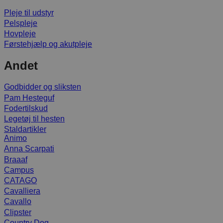
Pleje til udstyr
Pelspleje
Hovpleje
Førstehjælp og akutpleje
Andet
Godbidder og sliksten
Pam Hesteguf
Fodertilskud
Legetøj til hesten
Staldartikler
Animo
Anna Scarpati
Braaaf
Campus
CATAGO
Cavalliera
Cavallo
Clipster
Country Dog