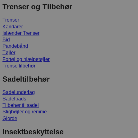
Trenser og Tilbehør
Trenser
Kandarer
Islænder Trenser
Bid
Pandebånd
Tøjler
Fortøj og hjælpetøjler
Trense tilbehør
Sadeltilbehør
Sadelunderlag
Sadelpads
Tilbehør til sadel
Stigbøjler og remme
Gjorde
Insektbeskyttelse