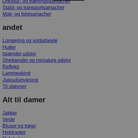
Dressur- og træningsgamacher
Stald- og transportgamacher
Muk- og foldgamacher
andet
Longering og jordarbejde
Hutter
Islænder udstyr
Shetlænder og miniature udstyr
Refleks
Lammeskind
Juleudsmykning
Til stævner
Alt til damer
Jakker
Veste
Bluser og trøjer
Heldragter