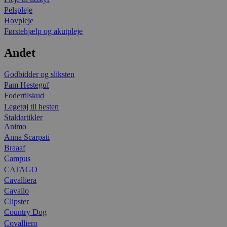
Pelspleje
Hovpleje
Førstehjælp og akutpleje
Andet
Godbidder og sliksten
Pam Hesteguf
Fodertilskud
Legetøj til hesten
Staldartikler
Animo
Anna Scarpati
Braaaf
Campus
CATAGO
Cavalliera
Cavallo
Clipster
Country Dog
Covalliero