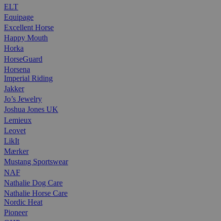
ELT
Equipage
Excellent Horse
Happy Mouth
Horka
HorseGuard
Horsena
Imperial Riding
Jakker
Jo’s Jewelry
Joshua Jones UK
Lemieux
Leovet
LikIt
Mærker
Mustang Sportswear
NAF
Nathalie Dog Care
Nathalie Horse Care
Nordic Heat
Pioneer