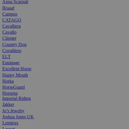
Anna Scarpati
Braaaf
Campus
CATAGO
Cavalliera
Cavallo
Clipster
Country Dog
Covalliero
ELT
Equipage
Excellent Horse
Happy Mouth
Horka
HorseGuard
Horsena
Imperial Riding
Jakker
Jo’s Jewelry
Joshua Jones UK
Lemieux
Leovet