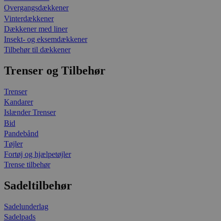
Overgangsdækkener
Vinterdækkener
Dækkener med liner
Insekt- og eksemdækkener
Tilbehør til dækkener
Trenser og Tilbehør
Trenser
Kandarer
Islænder Trenser
Bid
Pandebånd
Tøjler
Fortøj og hjælpetøjler
Trense tilbehør
Sadeltilbehør
Sadelunderlag
Sadelpads