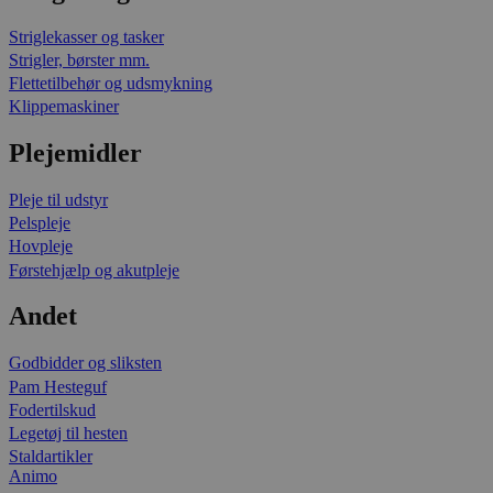
Striglekasser og tasker
Strigler, børster mm.
Flettetilbehør og udsmykning
Klippemaskiner
Plejemidler
Pleje til udstyr
Pelspleje
Hovpleje
Førstehjælp og akutpleje
Andet
Godbidder og sliksten
Pam Hesteguf
Fodertilskud
Legetøj til hesten
Staldartikler
Animo