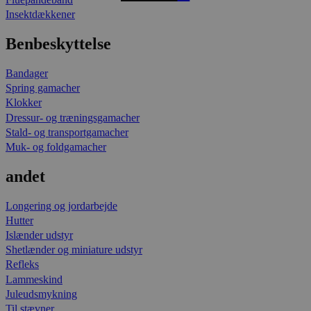
Insektdækkener
Benbeskyttelse
Bandager
Spring gamacher
Klokker
Dressur- og træningsgamacher
Stald- og transportgamacher
Muk- og foldgamacher
andet
Longering og jordarbejde
Hutter
Islænder udstyr
Shetlænder og miniature udstyr
Refleks
Lammeskind
Juleudsmykning
Til stævner