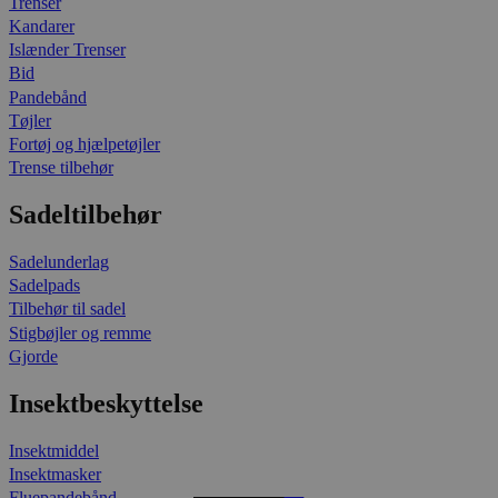
Trenser
Kandarer
Islænder Trenser
Bid
Pandebånd
Tøjler
Fortøj og hjælpetøjler
Trense tilbehør
Sadeltilbehør
Sadelunderlag
Sadelpads
Tilbehør til sadel
Stigbøjler og remme
Gjorde
Insektbeskyttelse
Insektmiddel
Insektmasker
Fluepandebånd