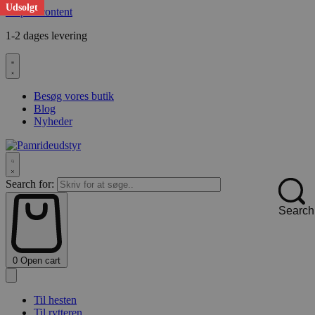
Udsolgt
Skip to content
1-2 dages levering
F
Besøg vores butik
Blog
Nyheder
Search for:
Search
0
Open cart
Til hesten
Til rytteren