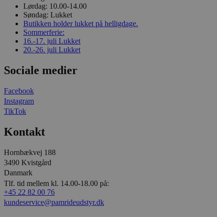
Lørdag:
10.00-14.00
Søndag:
Lukket
Butikken holder lukket på helligdage.
Sommerferie:
16.-17. juli
Lukket
20.-26. juli
Lukket
Sociale medier
Facebook
Instagram
TikTok
Kontakt
Hornbækvej 188
3490 Kvistgård
Danmark
Tlf. tid mellem kl. 14.00-18.00 på:
+45 22 82 00 76
kundeservice@pamrideudstyr.dk